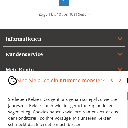
1
Zeige 1 bis 10 von 10 (1 Seiten)
Informationen
Kundenservice
Mein Konto
Sind Sie auch ein Krümmelmonster?
Referenzen
Sie lieben Kekse? Das geht uns genau so, egal zu welcher
Medienspiegel & Presseinformationen
Jahreszeit. Kekse - oder wie der gemeine Engländer zu
sagen pflegt Cookies haben - wie ihre Namensvetter aus
*** Vertrag widerrufen ***
der Konditorei - so ihre Vorzüge. Mit unseren Keksen
schmeckt das Internet einfach besser.