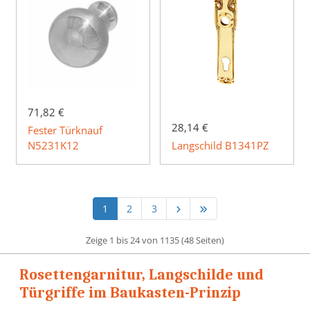
71,82 €
28,14 €
Fester Türknauf
N5231K12
Langschild B1341PZ
1
2
3
Zeige 1 bis 24 von 1135 (48 Seiten)
Rosettengarnitur, Langschilde und
Türgriffe im Baukasten-Prinzip