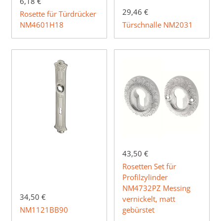
6,18 €
29,46 €
Rosette für Türdrücker
NM4601H18
Türschnalle NM2031
43,50 €
Rosetten Set für
Profilzylinder
NM4732PZ Messing
34,50 €
vernickelt, matt
NM1121BB90
gebürstet