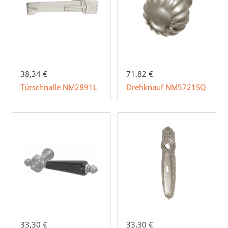
38,34 €
71,82 €
Türschnalle NM2891L
Drehknauf NM5721SQ
33,30 €
33,30 €