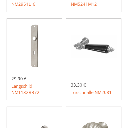
NM2951L_6
NM5241M12
29,90 €
33,30 €
Langschild
NM1132BB72
Türschnalle NM2081