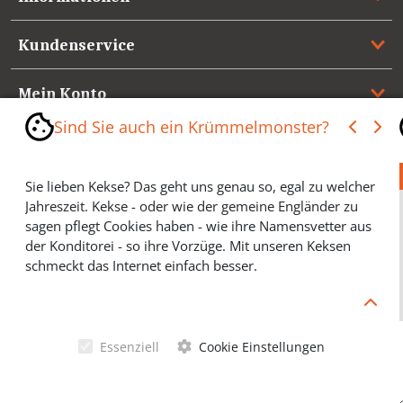
Kundenservice
Mein Konto
Sind Sie auch ein Krümmelmonster?
Referenzen
Sie lieben Kekse? Das geht uns genau so, egal zu welcher
Medienspiegel & Presseinformationen
Jahreszeit. Kekse - oder wie der gemeine Engländer zu
sagen pflegt Cookies haben - wie ihre Namensvetter aus
*** Vertrag widerrufen ***
der Konditorei - so ihre Vorzüge. Mit unseren Keksen
schmeckt das Internet einfach besser.
Cookies helfen Ihnen, Ihre gewünschten Artikel schneller
zu finden und wir können ein paar Krümmel in der
Werbung sparen und selbstverständlich anonyme
Essenziell
Cookie Einstellungen
Statistiken erstellen (#Ehrensache). Deshalb schmecken
Allgemeine Geschäftsbedingungen
Cookies eigentlich allen. Sie sind auch bei Keksen
wählerisch? Dann treffen Sie gern ihre persönliche Wahl.
Datenschutzerklärung