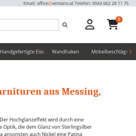
Email: office
@
ventano.at
Telefon: 0043 662 28 11 75
unread m
0
hör
Handgefertigte Eisenbeschläge
Wandhaken
Möbelbeschläge
arnituren aus Messing,
. Der Hochglanzeffekt wird durch eine
 Optik, die dem Glanz von Sterlingsilber
 da ansonsten auch Nickel eine Patina