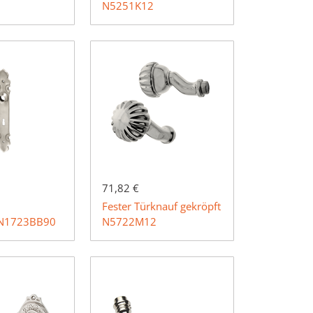
N5251K12
71,82 €
Fester Türknauf gekröpft
 N1723BB90
N5722M12