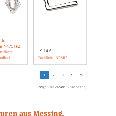
 für
der N4751PZ
19,14 €
nickelt,
oliert
Türklinke N2362
1
2
3
Zeige 1 bis 24 von 178 (8 Seiten)
turen aus Messing,