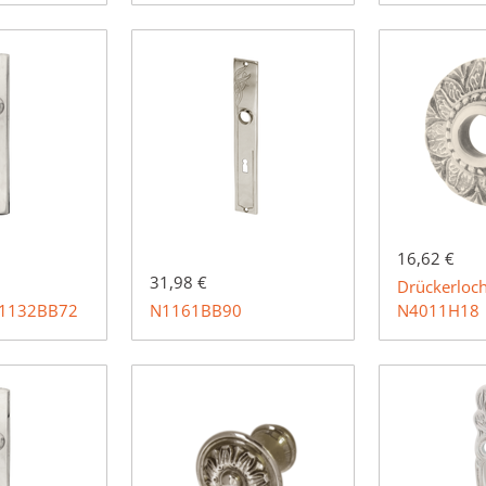
16,62 €
31,98 €
Drückerloch
N1132BB72
N1161BB90
N4011H18