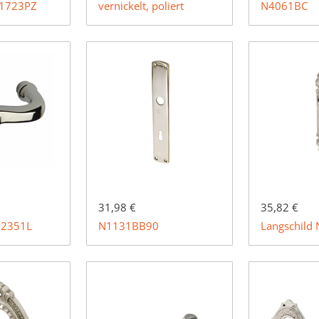
N1723PZ
vernickelt, poliert
N4061BC
31,98 €
35,82 €
N2351L
N1131BB90
Langschild