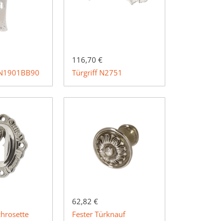
116,70 €
 N1901BB90
Türgriff N2751
62,82 €
chrosette
Fester Türknauf