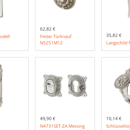
62,82 €
35,82 €
odell
Fester Türknauf
N5251M12
Langschild
49,90 €
10,14 €
N4731SET-ZA Messing
Schlüssello