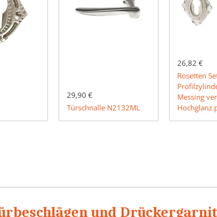
26,82 €
Rosetten Set
Profilzylin
29,90 €
Messing ver
Türschnalle N2132ML
Hochglanz p
Türbeschlägen und Drückergarni