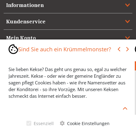
Informationen
Kundenservice
Mein Konto
Sind Sie auch ein Krümmelmonster?
Referenzen
Sie lieben Kekse? Das geht uns genau so, egal zu welcher
Medienspiegel & Presseinformationen
Jahreszeit. Kekse - oder wie der gemeine Engländer zu
sagen pflegt Cookies haben - wie ihre Namensvetter aus
*** Vertrag widerrufen ***
der Konditorei - so ihre Vorzüge. Mit unseren Keksen
schmeckt das Internet einfach besser.
Cookies helfen Ihnen, Ihre gewünschten Artikel schneller
zu finden und wir können ein paar Krümmel in der
Werbung sparen und selbstverständlich anonyme
Essenziell
Cookie Einstellungen
Statistiken erstellen (#Ehrensache). Deshalb schmecken
Allgemeine Geschäftsbedingungen
Cookies eigentlich allen. Sie sind auch bei Keksen