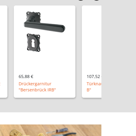
107,52 €
156,36 €
itur
Türknauf Set "Ingolstadt
k IRB"
B"
Türbeschla