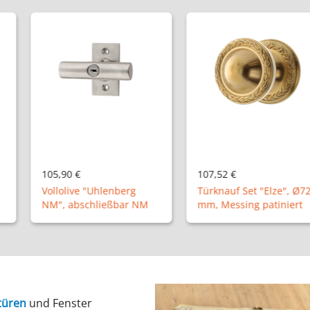
107,52 €
65,88 €
hlenberg
Türknauf Set "Elze", Ø72
Drückergarn
ießbar NM
mm, Messing patiniert
"Bersenbrüc
türen
und Fenster