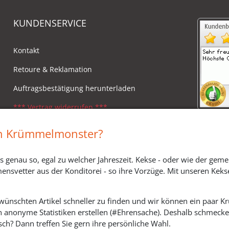
KUNDENSERVICE
Kontakt
Retoure & Reklamation
Auftragsbestätigung herunterladen
*** Vertrag widerrufen ***
Impressum
in Krümmelmonster?
Widerrufsbelehrung
s genau so, egal zu welcher Jahreszeit. Kekse - oder wie der geme
Versandkosten, Lieferzeiten & Zahlungsmodi
ensvetter aus der Konditorei - so ihre Vorzüge. Mit unseren Keks
ewünschten Artikel schneller zu finden und wir können ein paar
h anonyme Statistiken erstellen (#Ehrensache). Deshalb schmecken 
SOZIALE MEDIEN
ch? Dann treffen Sie gern ihre persönliche Wahl.