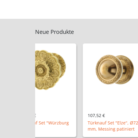
Neue Produkte
107,52 €
50,24 €
t "Würzburg
Türknauf Set "Elze", Ø72
mm, Messing patiniert
Halbolive "A