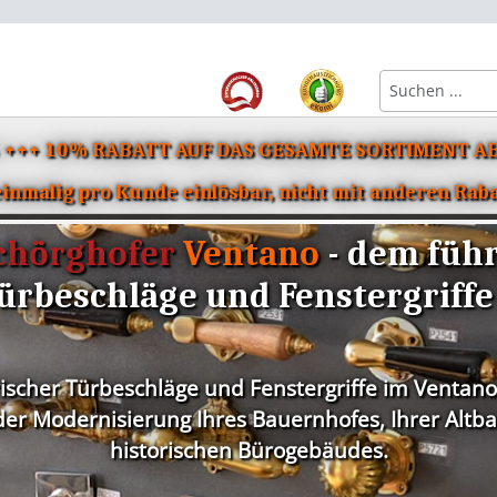
6 +++ 10% RABATT AUF DAS GESAMTE SORTIMENT AB
Beschläge für Bad & WC
Einzelteile für Türbeschläge
Eisenwaren & Zube
nmalig pro Kunde einlösbar, nicht mit anderen Rab
chörghofer
Ventano
- dem füh
ürbeschläge und Fenstergriffe
rischer Türbeschläge und Fenstergriffe im Ventano
r Modernisierung Ihres Bauernhofes, Ihrer Altbau
historischen Bürogebäudes.