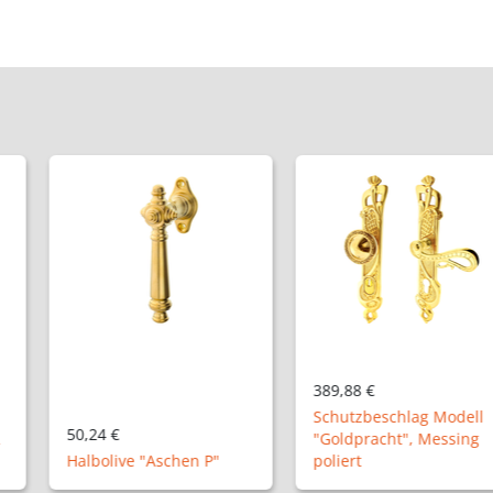
389,88 €
148,32 €
Schutzbeschlag Modell
"Goldpracht", Messing
Zimmertürga
schen P"
poliert
NM