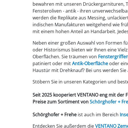
bewahren mit unseren Drückergarnituren, 
Fensteroliven - antik - ihren unverwechselba
werden die Replikate aus Messing, unlackier
indischen Manufakturen weitgehend wie fr
mit einem hohen Anteil an Handarbeit. Jedes
Neben einer großen Auswahl von Formen für
oder Historismus bieten wir Ihnen eine Viel
Oberflächen. Sie träumen von
Fenstergriffen
patiniert oder mit
Antik-Oberfläche
oder eine
Haustür mit Drehknauf? Bei uns werden Sie a
Stöbern Sie in unseren Kategorien und bestel
Seit 2025 kooperiert VENTANO eng mit der 
Preise zum Sortiment von
Schörghofer
+ Fr
Schörghofer + Frehe
ist auch im Bereich
Ins
Entdecken Sie außerdem die
VENTANO Zemen