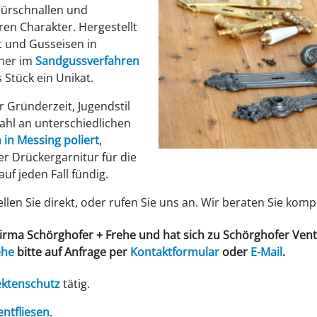
Türschnallen und
ren Charakter. Hergestellt
t und Gusseisen in
üher im
Sandgussverfahren
 Stück ein Unikat.
 Gründerzeit, Jugendstil
zahl an unterschiedlichen
 in Messing poliert
,
r Drückergarnitur für die
uf jeden Fall fündig.
len Sie direkt, oder rufen Sie uns an. Wir beraten Sie komp
Firma
Schörghofer + Frehe
und hat sich zu
Schörghofer Ven
ehe
bitte auf Anfrage per
Kontaktformular
oder
E-Mail
.
ektenschutz
tätig.
tfliesen
.