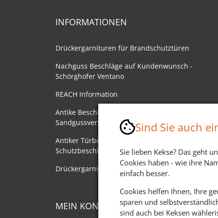
INFORMATIONEN
Drückergarnituren für Brandschutztüren
Nachguss Beschläge auf Kundenwunsch -
Schörghofer Ventano
REACH Information
Antike Beschläge - Herstellung im
Sandgussverfahren
Sind Sie auch e
Antiker Türbeschlag als
Schutzbeschlag/Sicherheitsbeschlag
Sie lieben Kekse? Das geht un
Cookies haben - wie ihre Nam
Drückergarnituren mit Drehknauf
einfach besser.
Cookies helfen Ihnen, Ihre g
sparen und selbstverständlic
MEIN KONTO
sind auch bei Keksen wähleris