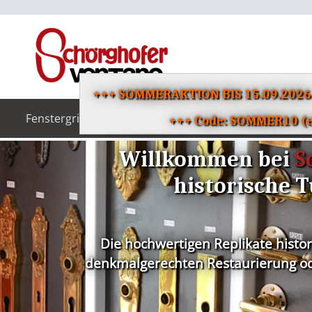
+++ SOMMERAKTION BIS 15.09.202
Fenstergriffe
Türgriffe
Klingeln
+++ Code: SOMMER10 (ei
Willkommen bei
S
historische T
Die hochwertigen Replikate histo
denkmalgerechten Restaurierung ode