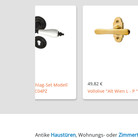
105,90 €
49,82 €
-Set Modell
Vollolive "U
Z
Vollolive "Alt Wien L - P "
NM", abschl
Antike
Haustüren
, Wohnungs- oder
Zimmer