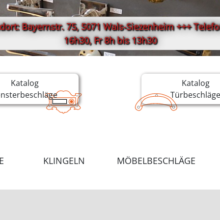
ort: Bayernstr. 75, 5071 Wals-Siezenheim +++ Telefon
16h30, Fr 8h bis 13h30
Katalog
Katalog
ensterbeschläge
Türbeschläg
E
KLINGELN
MÖBELBESCHLÄGE