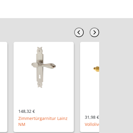
31,98 €
rnitur Lainz
Vollolive "Hannover P"