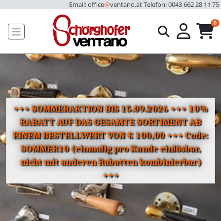
Email: office
@
ventano.at
Telefon: 0043 662 28 11 75
u
0
+++ SOMMERAKTION BIS 15.09.2026 +++ 10%
RABATT AUF DAS GESAMTE SORTIMENT AB
EINEM BESTELLWERT VON € 100,00 +++ Code:
SOMMER10 (einmalig pro Kunde einlösbar,
nicht mit anderen Rabatten kombinierbar)
+++