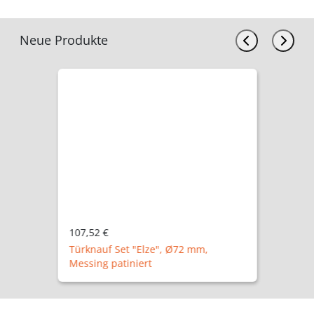
Neue Produkte
107,52 €
Türknauf Set "Elze", Ø72 mm,
Messing patiniert