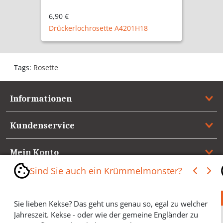
6,90 €
Drückerlochrosette A4201H18
Tags:
Rosette
Informationen
Kundenservice
Mein Konto
Sind Sie auch ein Krümmelmonster?
Referenzen
Sie lieben Kekse? Das geht uns genau so, egal zu welcher
Medienspiegel & Presseinformationen
Jahreszeit. Kekse - oder wie der gemeine Engländer zu