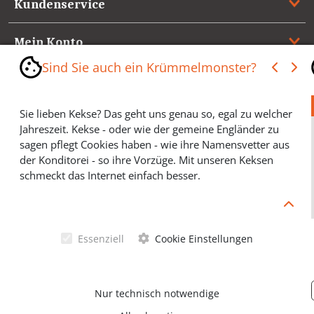
Kundenservice
Mein Konto
Sind Sie auch ein Krümmelmonster?
Referenzen
Sie lieben Kekse? Das geht uns genau so, egal zu welcher
Medienspiegel & Presseinformationen
Jahreszeit. Kekse - oder wie der gemeine Engländer zu
sagen pflegt Cookies haben - wie ihre Namensvetter aus
*** Vertrag widerrufen ***
der Konditorei - so ihre Vorzüge. Mit unseren Keksen
schmeckt das Internet einfach besser.
Cookies helfen Ihnen, Ihre gewünschten Artikel schneller
zu finden und wir können ein paar Krümmel in der
Werbung sparen und selbstverständlich anonyme
Essenziell
Cookie Einstellungen
Statistiken erstellen (#Ehrensache). Deshalb schmecken
Allgemeine Geschäftsbedingungen
Cookies eigentlich allen. Sie sind auch bei Keksen
wählerisch? Dann treffen Sie gern ihre persönliche Wahl.
Datenschutzerklärung
Nur technisch notwendige