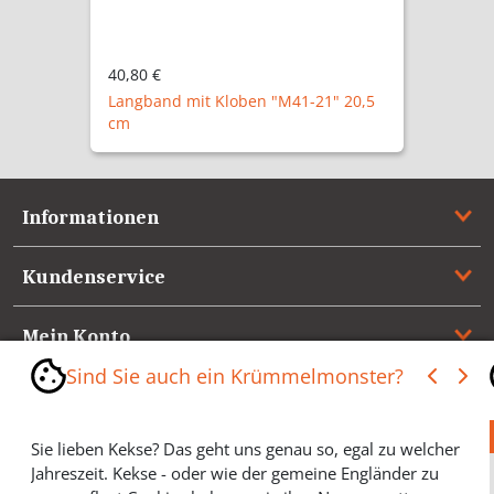
40,80 €
Langband mit Kloben "M41-21" 20,5
cm
Informationen
Kundenservice
Mein Konto
Sind Sie auch ein Krümmelmonster?
Referenzen
Sie lieben Kekse? Das geht uns genau so, egal zu welcher
Medienspiegel & Presseinformationen
Jahreszeit. Kekse - oder wie der gemeine Engländer zu