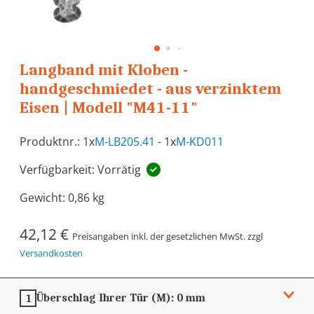
Langband mit Kloben -
handgeschmiedet - aus verzinktem
Eisen | Modell "M41-11"
Produktnr.: 1x
M-LB205.41
- 1x
M-KD011
Verfügbarkeit: Vorrätig
Gewicht:
0,86 kg
42,12 €
Preisangaben inkl. der gesetzlichen MwSt. zzgl
Versandkosten
Überschlag Ihrer Tür (M):
0 mm
1