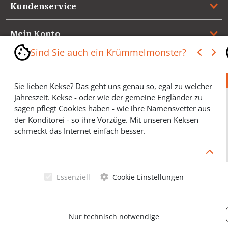
Kundenservice
Mein Konto
Sind Sie auch ein Krümmelmonster?
Referenzen
Sie lieben Kekse? Das geht uns genau so, egal zu welcher
Medienspiegel & Presseinformationen
Jahreszeit. Kekse - oder wie der gemeine Engländer zu
sagen pflegt Cookies haben - wie ihre Namensvetter aus
*** Vertrag widerrufen ***
der Konditorei - so ihre Vorzüge. Mit unseren Keksen
schmeckt das Internet einfach besser.
Cookies helfen Ihnen, Ihre gewünschten Artikel schneller
zu finden und wir können ein paar Krümmel in der
Werbung sparen und selbstverständlich anonyme
Essenziell
Cookie Einstellungen
Statistiken erstellen (#Ehrensache). Deshalb schmecken
Allgemeine Geschäftsbedingungen
Cookies eigentlich allen. Sie sind auch bei Keksen
wählerisch? Dann treffen Sie gern ihre persönliche Wahl.
Datenschutzerklärung
Nur technisch notwendige