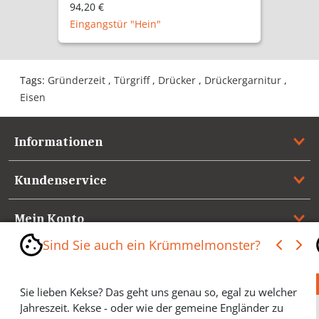
94,20 €
Eingangstür "Hein"
Tags:
Gründerzeit
,
Türgriff
,
Drücker
,
Drückergarnitur
,
Eisen
Informationen
Kundenservice
Mein Konto
Sind Sie auch ein Krümmelmonster?
Referenzen
Sie lieben Kekse? Das geht uns genau so, egal zu welcher
Medienspiegel & Presseinformationen
Jahreszeit. Kekse - oder wie der gemeine Engländer zu