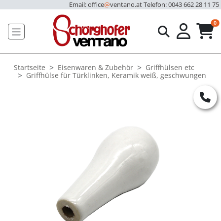
Email: office
@
ventano.at
Telefon: 0043 662 28 11 75
u
0
Startseite
Eisenwaren & Zubehör
Griffhülsen etc
Griffhülse für Türklinken, Keramik weiß, geschwungen