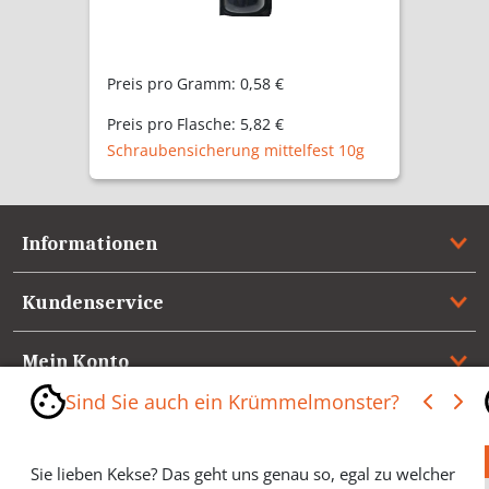
Preis pro Gramm:
0,58 €
Preis pro Flasche:
5,82 €
Schraubensicherung mittelfest 10g
Informationen
Kundenservice
Mein Konto
Sind Sie auch ein Krümmelmonster?
Referenzen
Sie lieben Kekse? Das geht uns genau so, egal zu welcher
Medienspiegel & Presseinformationen