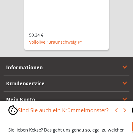
50,24 €
Vollolive "Braunschweig P"
Informationen
Kundenservice
Mein Konto
Sind Sie auch ein Krümmelmonster?
Referenzen
Sie lieben Kekse? Das geht uns genau so, egal zu welcher
Medienspiegel & Presseinformationen