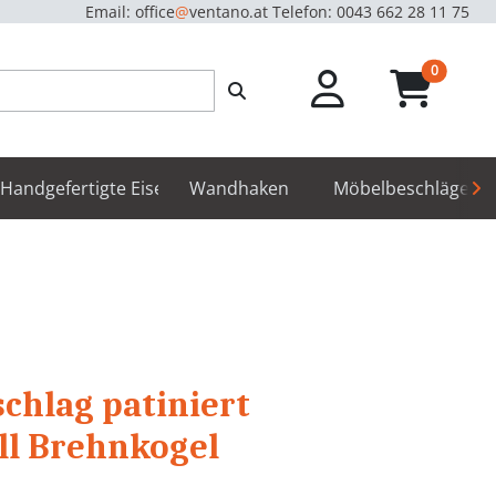
Email: office
@
ventano.at
Telefon: 0043 662 28 11 75
unread m
0
hör
Handgefertigte Eisenbeschläge
Wandhaken
Möbelbeschläge
hlag patiniert
ll Brehnkogel