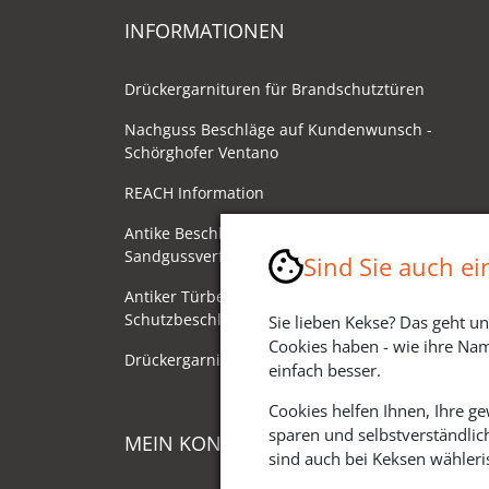
INFORMATIONEN
Drückergarnituren für Brandschutztüren
Nachguss Beschläge auf Kundenwunsch -
Schörghofer Ventano
REACH Information
Antike Beschläge - Herstellung im
Sandgussverfahren
Sind Sie auch e
Antiker Türbeschlag als
Schutzbeschlag/Sicherheitsbeschlag
Sie lieben Kekse? Das geht un
Cookies haben - wie ihre Nam
Drückergarnituren mit Drehknauf
einfach besser.
Cookies helfen Ihnen, Ihre g
sparen und selbstverständlic
MEIN KONTO
sind auch bei Keksen wähleris