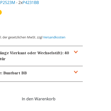
x
P2523M
- 2x
P4231BB
l. der gesetzlichen MwSt. zzgl
Versandkosten
Länge Vierkant oder Wechselstift):
40
tür
e:
Buntbart
BB
In den Warenkorb