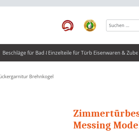
Beschläge für Bad & WC
Einzelteile für Türbeschläge
Eisenwaren & Zube
ückergarnitur Brehnkogel
Zimmertürbesc
Messing Mode