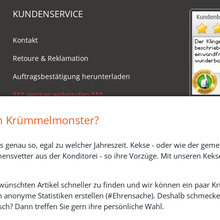
KUNDENSERVICE
Kontakt
Retoure & Reklamation
Auftragsbestätigung herunterladen
*** Vertrag widerrufen ***
Impressum
in Krümmelmonster?
Widerrufsbelehrung
s genau so, egal zu welcher Jahreszeit. Kekse - oder wie der geme
Versandkosten, Lieferzeiten & Zahlungsmodi
ensvetter aus der Konditorei - so ihre Vorzüge. Mit unseren Keks
ewünschten Artikel schneller zu finden und wir können ein paar
h anonyme Statistiken erstellen (#Ehrensache). Deshalb schmecken 
SOZIALE MEDIEN
ch? Dann treffen Sie gern ihre persönliche Wahl.