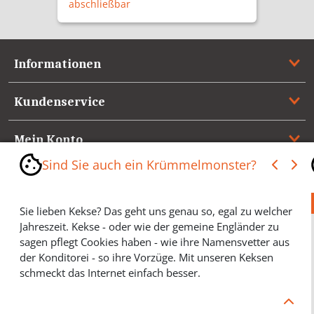
abschließbar
Informationen
Kundenservice
Mein Konto
Sind Sie auch ein Krümmelmonster?
Referenzen
Sie lieben Kekse? Das geht uns genau so, egal zu welcher
Medienspiegel & Presseinformationen
Jahreszeit. Kekse - oder wie der gemeine Engländer zu
sagen pflegt Cookies haben - wie ihre Namensvetter aus
*** Vertrag widerrufen ***
der Konditorei - so ihre Vorzüge. Mit unseren Keksen
schmeckt das Internet einfach besser.
Cookies helfen Ihnen, Ihre gewünschten Artikel schneller