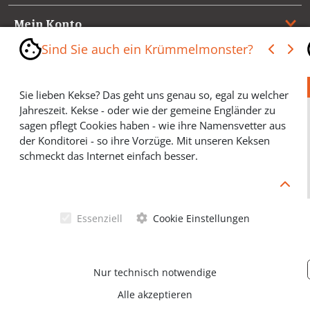
Mein Konto
Sind Sie auch ein Krümmelmonster?
Referenzen
Sie lieben Kekse? Das geht uns genau so, egal zu welcher
Medienspiegel & Presseinformationen
Jahreszeit. Kekse - oder wie der gemeine Engländer zu
sagen pflegt Cookies haben - wie ihre Namensvetter aus
*** Vertrag widerrufen ***
der Konditorei - so ihre Vorzüge. Mit unseren Keksen
schmeckt das Internet einfach besser.
Cookies helfen Ihnen, Ihre gewünschten Artikel schneller
zu finden und wir können ein paar Krümmel in der
Werbung sparen und selbstverständlich anonyme
Essenziell
Cookie Einstellungen
Statistiken erstellen (#Ehrensache). Deshalb schmecken
Allgemeine Geschäftsbedingungen
Cookies eigentlich allen. Sie sind auch bei Keksen
wählerisch? Dann treffen Sie gern ihre persönliche Wahl.
Datenschutzerklärung
Nur technisch notwendige
Alle akzeptieren
© Schörghofer Ventano Beschläge GmbH & Co KG 2026