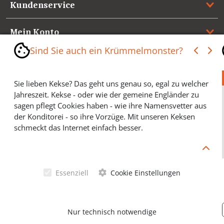
Kundenservice
Mein Konto
Sind Sie auch ein Krümmelmonster?
Referenzen
Sie lieben Kekse? Das geht uns genau so, egal zu welcher
Medienspiegel & Presseinformationen
Jahreszeit. Kekse - oder wie der gemeine Engländer zu
sagen pflegt Cookies haben - wie ihre Namensvetter aus
*** Vertrag widerrufen ***
der Konditorei - so ihre Vorzüge. Mit unseren Keksen
schmeckt das Internet einfach besser.
Cookies helfen Ihnen, Ihre gewünschten Artikel schneller
zu finden und wir können ein paar Krümmel in der
Werbung sparen und selbstverständlich anonyme
Essenziell
Cookie Einstellungen
Statistiken erstellen (#Ehrensache). Deshalb schmecken
Allgemeine Geschäftsbedingungen
Cookies eigentlich allen. Sie sind auch bei Keksen
wählerisch? Dann treffen Sie gern ihre persönliche Wahl.
Datenschutzerklärung
Nur technisch notwendige