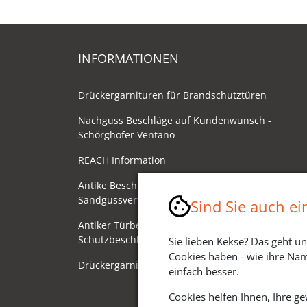
INFORMATIONEN
Drückergarnituren für Brandschutztüren
Nachguss Beschläge auf Kundenwunsch -
Schörghofer Ventano
REACH Information
Antike Beschläge - Herstellung im
Sandgussverfahren
Sind Sie auch e
Antiker Türbeschlag als
Schutzbeschlag/Sicherheitsbeschlag
Sie lieben Kekse? Das geht un
Cookies haben - wie ihre Nam
Drückergarnituren mit Drehknauf
einfach besser.
Cookies helfen Ihnen, Ihre g