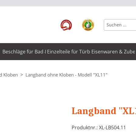
Beschläge für Bad & WC
Einzelteile für Türbeschläge
Eisenwaren & Zube
d Kloben
Langband ohne Kloben - Modell "XL11"
Langband "XL
Produktnr.: XL-LB504.11