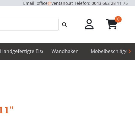
Email: office
@
ventano.at
Telefon: 0043 662 28 11 75
unread m
0
hör
Handgefertigte Eisenbeschläge
Wandhaken
Möbelbeschläge
11"