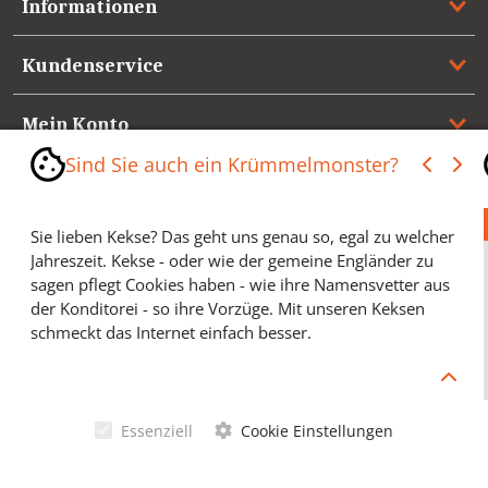
Informationen
Kundenservice
Mein Konto
Sind Sie auch ein Krümmelmonster?
Referenzen
Sie lieben Kekse? Das geht uns genau so, egal zu welcher
Medienspiegel & Presseinformationen
Jahreszeit. Kekse - oder wie der gemeine Engländer zu
sagen pflegt Cookies haben - wie ihre Namensvetter aus
*** Vertrag widerrufen ***
der Konditorei - so ihre Vorzüge. Mit unseren Keksen
schmeckt das Internet einfach besser.
Cookies helfen Ihnen, Ihre gewünschten Artikel schneller
zu finden und wir können ein paar Krümmel in der
Werbung sparen und selbstverständlich anonyme
Essenziell
Cookie Einstellungen
Statistiken erstellen (#Ehrensache). Deshalb schmecken
Allgemeine Geschäftsbedingungen
Cookies eigentlich allen. Sie sind auch bei Keksen