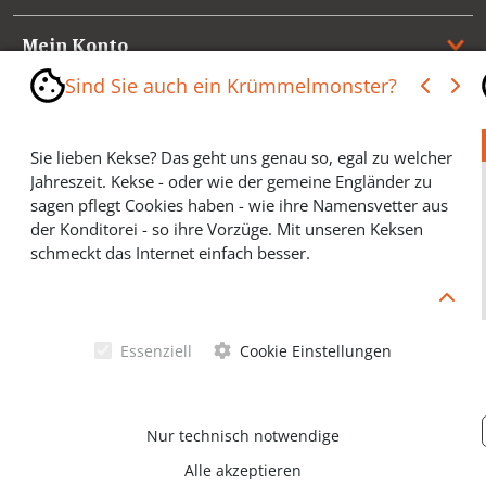
Mein Konto
Sind Sie auch ein Krümmelmonster?
Referenzen
Sie lieben Kekse? Das geht uns genau so, egal zu welcher
Medienspiegel & Presseinformationen
Jahreszeit. Kekse - oder wie der gemeine Engländer zu
sagen pflegt Cookies haben - wie ihre Namensvetter aus
*** Vertrag widerrufen ***
der Konditorei - so ihre Vorzüge. Mit unseren Keksen
schmeckt das Internet einfach besser.
Cookies helfen Ihnen, Ihre gewünschten Artikel schneller
zu finden und wir können ein paar Krümmel in der
Werbung sparen und selbstverständlich anonyme
Essenziell
Cookie Einstellungen
Statistiken erstellen (#Ehrensache). Deshalb schmecken
Allgemeine Geschäftsbedingungen
Cookies eigentlich allen. Sie sind auch bei Keksen
wählerisch? Dann treffen Sie gern ihre persönliche Wahl.
Datenschutzerklärung
Nur technisch notwendige
Alle akzeptieren
© Schörghofer Ventano Beschläge GmbH & Co KG 2026