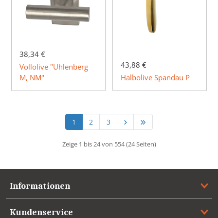
38,34 €
43,88 €
Vollolive "Uhlenberg
M, NM"
Halbolive Spandau P
1
2
3
Zeige 1 bis 24 von 554 (24 Seiten)
Informationen
Kundenservice