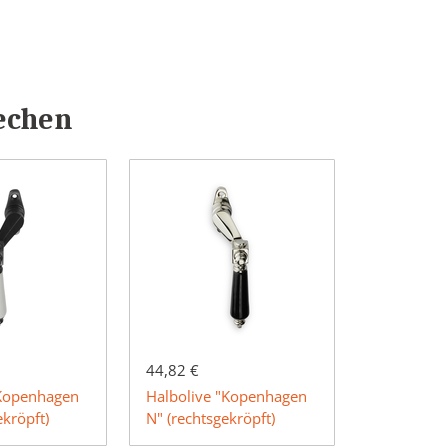
echen
44,82 €
"Kopenhagen
Halbolive "Kopenhagen
ekröpft)
N" (rechtsgekröpft)