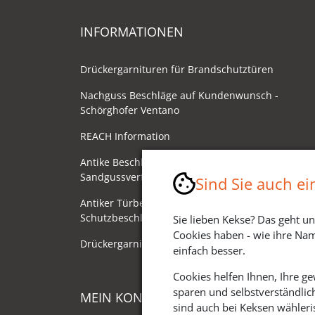
INFORMATIONEN
Drückergarnituren für Brandschutztüren
Nachguss Beschläge auf Kundenwunsch -
Schörghofer Ventano
REACH Information
Antike Beschläge - Herstellung im
Sandgussverfahren
Sind Sie auch e
Antiker Türbeschlag als
Schutzbeschlag/Sicherheitsbeschlag
Sie lieben Kekse? Das geht un
Cookies haben - wie ihre Nam
Drückergarnituren mit Drehknauf
einfach besser.
Cookies helfen Ihnen, Ihre g
sparen und selbstverständlic
MEIN KONTO
sind auch bei Keksen wähleris