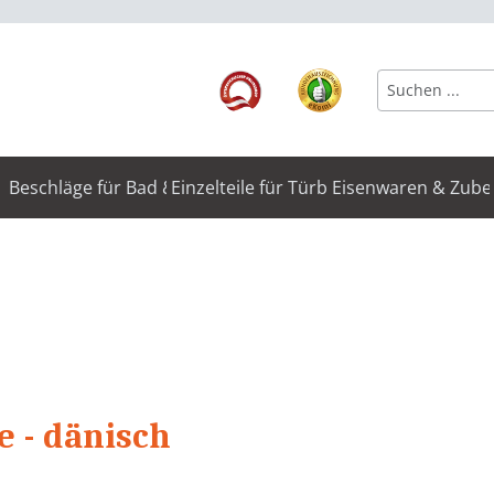
Beschläge für Bad & WC
Einzelteile für Türbeschläge
Eisenwaren & Zube
e - dänisch