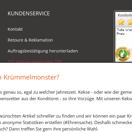
KUNDENSERVICE
Kontakt
Retoure & Reklamation
Auftragsbestätigung herunterladen
*** Vertrag widerrufen ***
Impressum
in Krümmelmonster?
Widerrufsbelehrung
s genau so, egal zu welcher Jahreszeit. Kekse - oder wie der geme
Versandkosten, Lieferzeiten & Zahlungsmodi
ensvetter aus der Konditorei - so ihre Vorzüge. Mit unseren Keks
ewünschten Artikel schneller zu finden und wir können ein paar
h anonyme Statistiken erstellen (#Ehrensache). Deshalb schmecken 
SOZIALE MEDIEN
ch? Dann treffen Sie gern ihre persönliche Wahl.