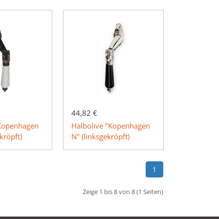
44,82 €
"Kopenhagen
Halbolive "Kopenhagen
kröpft)
N" (linksgekröpft)
1
Zeige 1 bis 8 von 8 (1 Seiten)