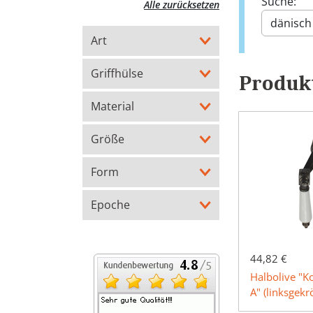
Suche:
Alle zurücksetzen
Art
Griffhülse
Produkt
Material
Größe
Form
Epoche
44,82 €
Halbolive "
A" (linksgekr