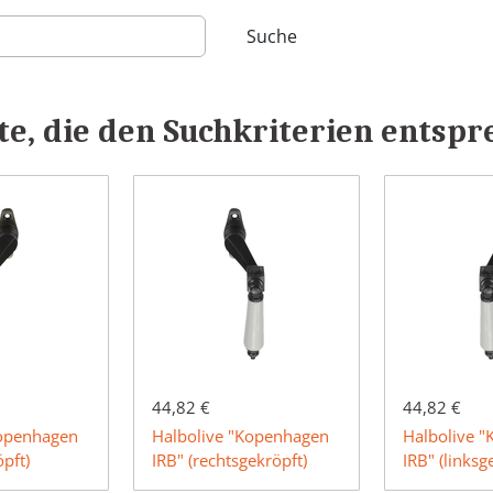
Suche
e, die den Suchkriterien entspr
44,82 €
44,82 €
Kopenhagen
Halbolive "Kopenhagen
Halbolive 
öpft)
IRB" (rechtsgekröpft)
IRB" (linksg