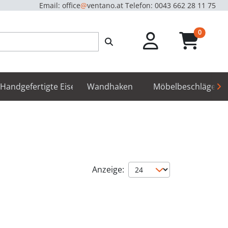
Email: office
@
ventano.at
Telefon: 0043 662 28 11 75
unread m
0
hör
Handgefertigte Eisenbeschläge
Wandhaken
Möbelbeschläge
Anzeige: