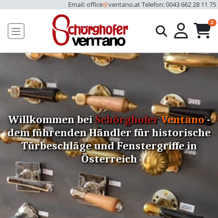
Email: office
@
ventano.at
Telefon: 0043 662 28 11 75
u
0
Willkommen bei
Schörghofer
Ventano
-
dem führenden Händler für historische
Türbeschläge und Fenstergriffe in
Österreich