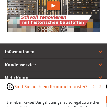
Informationen
Kundenservice
Mein Konto
Sind Sie auch ein Krümmelmonster?
Referenzen
Sie lieben Kekse? Das geht uns genau so, egal zu welcher
Medienspiegel & Presseinformationen