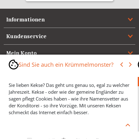
Informationen
Kundenservice
Mein Konto
Sind Sie auch ein Krümmelmonster?
Referenzen
Sie lieben Kekse? Das geht uns genau so, egal zu welcher
Medienspiegel & Presseinformationen
Jahreszeit. Kekse - oder wie der gemeine Engländer zu
sagen pflegt Cookies haben - wie ihre Namensvetter aus
*** Vertrag widerrufen ***
der Konditorei - so ihre Vorzüge. Mit unseren Keksen
schmeckt das Internet einfach besser.
Cookies helfen Ihnen, Ihre gewünschten Artikel schneller
zu finden und wir können ein paar Krümmel in der
Werbung sparen und selbstverständlich anonyme