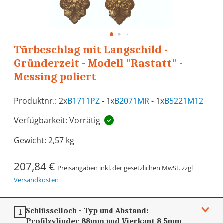
Türbeschlag mit Langschild -
Gründerzeit - Modell "Rastatt" -
Messing poliert
Produktnr.: 2x
B1711PZ
- 1x
B2071MR
- 1x
B5221M12
Verfügbarkeit: Vorrätig
Gewicht:
2,57 kg
207,84 €
Preisangaben inkl. der gesetzlichen MwSt. zzgl
Versandkosten
Schlüsselloch - Typ und Abstand:
1
Profilzylinder 88mm und Vierkant 8,5mm