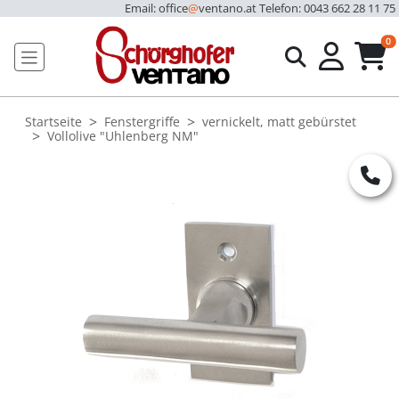
Email: office
@
ventano.at
Telefon: 0043 662 28 11 75
u
0
Startseite
Fenstergriffe
vernickelt, matt gebürstet
Vollolive "Uhlenberg NM"