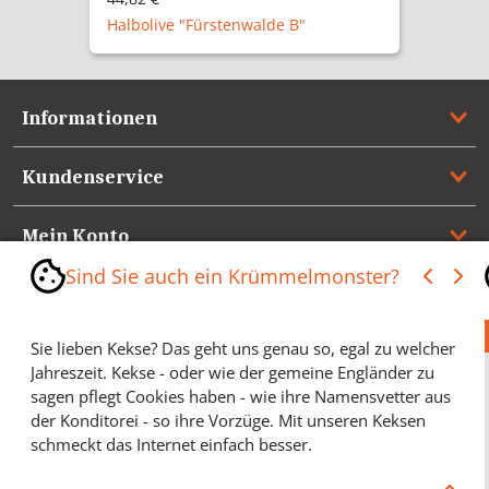
Halbolive "Fürstenwalde B"
Informationen
Kundenservice
Mein Konto
Sind Sie auch ein Krümmelmonster?
Referenzen
Sie lieben Kekse? Das geht uns genau so, egal zu welcher
Medienspiegel & Presseinformationen
Jahreszeit. Kekse - oder wie der gemeine Engländer zu
sagen pflegt Cookies haben - wie ihre Namensvetter aus
*** Vertrag widerrufen ***
der Konditorei - so ihre Vorzüge. Mit unseren Keksen
schmeckt das Internet einfach besser.
Cookies helfen Ihnen, Ihre gewünschten Artikel schneller