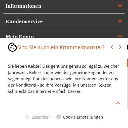
Informationen
Kundenservice
Mein Konto
Sind Sie auch ein Krümmelmonster?
Referenzen
Sie lieben Kekse? Das geht uns genau so, egal zu welcher
Medienspiegel & Presseinformationen
Jahreszeit. Kekse - oder wie der gemeine Engländer zu
sagen pflegt Cookies haben - wie ihre Namensvetter aus
*** Vertrag widerrufen ***
der Konditorei - so ihre Vorzüge. Mit unseren Keksen
schmeckt das Internet einfach besser.
Cookies helfen Ihnen, Ihre gewünschten Artikel schneller
zu finden und wir können ein paar Krümmel in der
Werbung sparen und selbstverständlich anonyme
Essenziell
Cookie Einstellungen
Statistiken erstellen (#Ehrensache). Deshalb schmecken
Allgemeine Geschäftsbedingungen
Cookies eigentlich allen. Sie sind auch bei Keksen