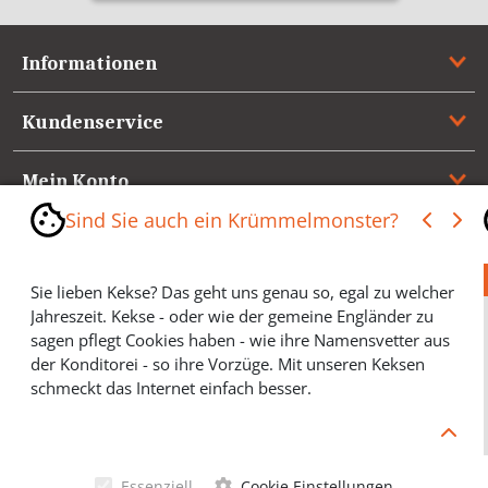
Informationen
Kundenservice
Mein Konto
Sind Sie auch ein Krümmelmonster?
Referenzen
Sie lieben Kekse? Das geht uns genau so, egal zu welcher
Medienspiegel & Presseinformationen
Jahreszeit. Kekse - oder wie der gemeine Engländer zu
sagen pflegt Cookies haben - wie ihre Namensvetter aus
*** Vertrag widerrufen ***
der Konditorei - so ihre Vorzüge. Mit unseren Keksen
schmeckt das Internet einfach besser.
Cookies helfen Ihnen, Ihre gewünschten Artikel schneller
zu finden und wir können ein paar Krümmel in der
Werbung sparen und selbstverständlich anonyme
Essenziell
Cookie Einstellungen