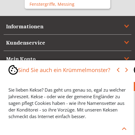
Fenstergriffe, Messing
Informationen
Kundenservice
Mein Konto
Sind Sie auch ein Krümmelmonster?
Referenzen
Sie lieben Kekse? Das geht uns genau so, egal zu welcher
Medienspiegel & Presseinformationen
Jahreszeit. Kekse - oder wie der gemeine Engländer zu
sagen pflegt Cookies haben - wie ihre Namensvetter aus
*** Vertrag widerrufen ***
der Konditorei - so ihre Vorzüge. Mit unseren Keksen
schmeckt das Internet einfach besser.
Cookies helfen Ihnen, Ihre gewünschten Artikel schneller
zu finden und wir können ein paar Krümmel in der