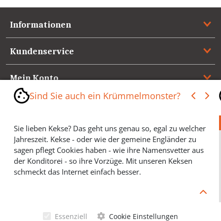
Informationen
Kundenservice
Mein Konto
Sind Sie auch ein Krümmelmonster?
Referenzen
Sie lieben Kekse? Das geht uns genau so, egal zu welcher
Medienspiegel & Presseinformationen
Jahreszeit. Kekse - oder wie der gemeine Engländer zu
sagen pflegt Cookies haben - wie ihre Namensvetter aus
*** Vertrag widerrufen ***
der Konditorei - so ihre Vorzüge. Mit unseren Keksen
schmeckt das Internet einfach besser.
Cookies helfen Ihnen, Ihre gewünschten Artikel schneller
zu finden und wir können ein paar Krümmel in der
Werbung sparen und selbstverständlich anonyme
Essenziell
Cookie Einstellungen