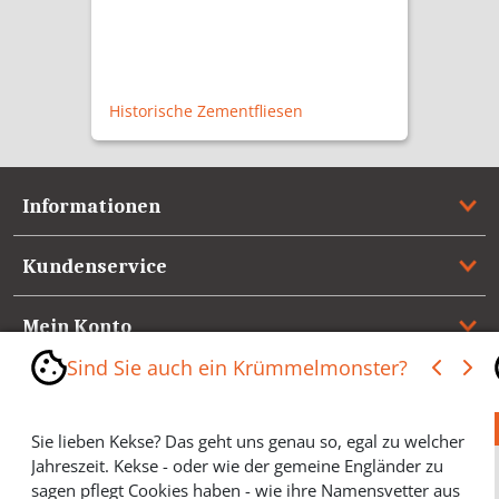
Historische Zementfliesen
Informationen
Kundenservice
Mein Konto
Sind Sie auch ein Krümmelmonster?
Referenzen
Sie lieben Kekse? Das geht uns genau so, egal zu welcher
Medienspiegel & Presseinformationen
Jahreszeit. Kekse - oder wie der gemeine Engländer zu
sagen pflegt Cookies haben - wie ihre Namensvetter aus