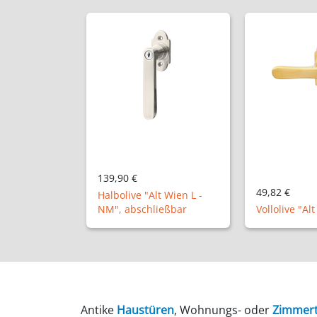
128,22 €
49,82 €
t Wien L -
Halbolive Ber
ießbar
Vollolive "Alt Wien L - P "
abschließba
Antike
Haustüren
, Wohnungs- oder
Zimmer