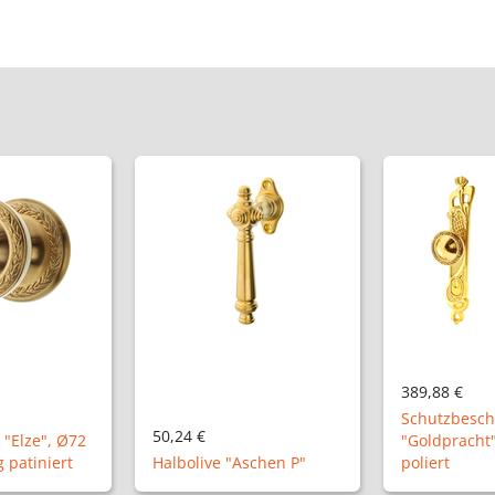
389,88 €
148,32 €
Schutzbeschlag Modell
"Goldpracht", Messing
Zimmertürga
schen P"
poliert
NM