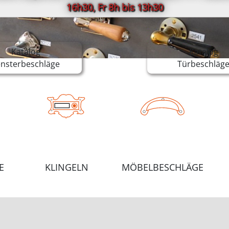
16h30, Fr 8h bis 13h30
Katalog
Katalog
ensterbeschläge
Türbeschläg
E
KLINGELN
MÖBELBESCHLÄGE