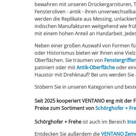
bewahren mit unseren Drückergarnituren, 
Fensteroliven - antik - ihren unverwechselba
werden die Replikate aus Messing, unlackier
indischen Manufakturen weitgehend wie fr
mit einem hohen Anteil an Handarbeit. Jedes
Neben einer großen Auswahl von Formen für
oder Historismus bieten wir Ihnen eine Viel
Oberflächen. Sie träumen von
Fenstergriffen
patiniert oder mit
Antik-Oberfläche
oder eine
Haustür mit Drehknauf? Bei uns werden Sie a
Stöbern Sie in unseren Kategorien und bestel
Seit 2025 kooperiert VENTANO eng mit der 
Preise zum Sortiment von
Schörghofer
+ Fr
Schörghofer + Frehe
ist auch im Bereich
Ins
Entdecken Sie außerdem die
VENTANO Zemen