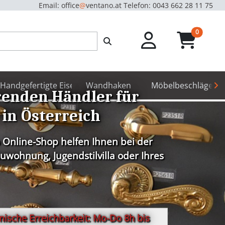
Email: office
@
ventano.at
Telefon: 0043 662 28 11 75
unread m
0
hör
Handgefertigte Eisenbeschläge
Wandhaken
Möbelbeschläge
renden Händler für
 in Österreich
 Online-Shop helfen Ihnen bei der
wohnung, Jugendstilvilla oder Ihres
ische Erreichbarkeit: Mo-Do 8h bis