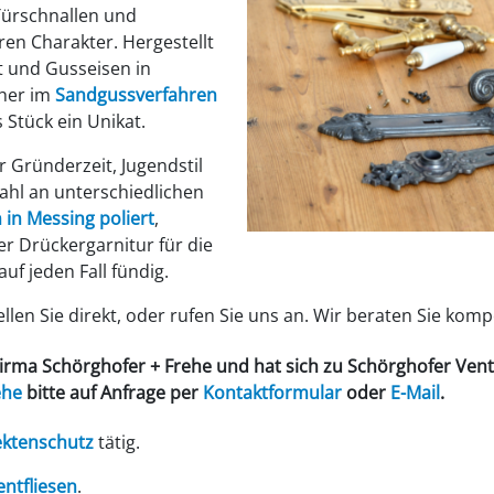
Türschnallen und
ren Charakter. Hergestellt
t und Gusseisen in
üher im
Sandgussverfahren
 Stück ein Unikat.
 Gründerzeit, Jugendstil
zahl an unterschiedlichen
 in Messing poliert
,
r Drückergarnitur für die
uf jeden Fall fündig.
len Sie direkt, oder rufen Sie uns an. Wir beraten Sie komp
Firma
Schörghofer + Frehe
und hat sich zu
Schörghofer Ven
ehe
bitte auf Anfrage per
Kontaktformular
oder
E-Mail
.
ektenschutz
tätig.
tfliesen
.