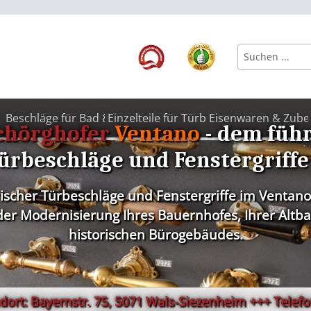
Beschläge für Bad & WC
Einzelteile für Türbeschläge
Eisenwaren & Zube
chörghofer
Ventano
- dem füh
ürbeschläge und Fenstergriffe
rischer Türbeschläge und Fenstergriffe im Ventano
r Modernisierung Ihres Bauernhofes, Ihrer Altbau
historischen Bürogebäudes.
ort: Bayernstr. 75, 5071 Wals-Siezenheim +++ Telefon