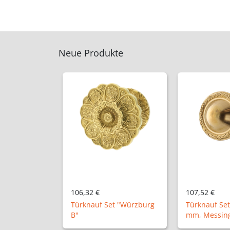
Neue Produkte
107,52 €
50,24 €
t "Würzburg
Türknauf Set "Elze", Ø72
mm, Messing patiniert
Halbolive "A