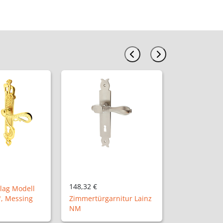
31,98 €
rnitur Lainz
Vollolive "Hannover P"