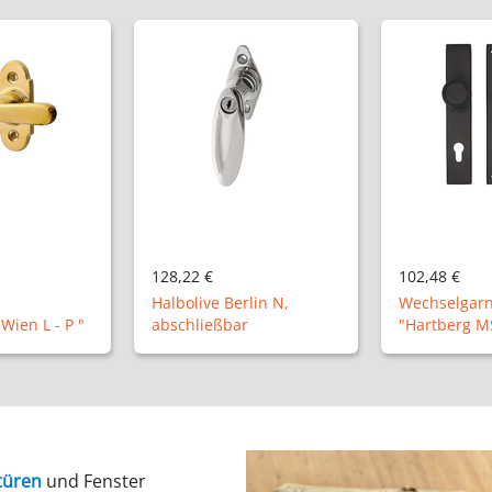
102,48 €
103,80 €
lin N,
Wechselgarnitur
Ladenband m
r
"Hartberg MS"
"XL11-11" 50
türen
und Fenster