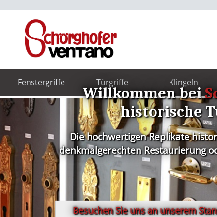
Fenstergriffe
Türgriffe
Klingeln
Willkommen bei
S
historische T
Die hochwertigen Replikate histo
denkmalgerechten Restaurierung ode
Besuchen Sie uns an unserem Stand