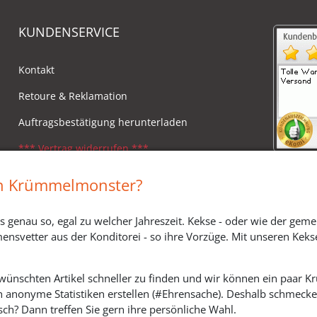
KUNDENSERVICE
Kontakt
Retoure & Reklamation
Auftragsbestätigung herunterladen
*** Vertrag widerrufen ***
Impressum
in Krümmelmonster?
Widerrufsbelehrung
s genau so, egal zu welcher Jahreszeit. Kekse - oder wie der geme
Versandkosten, Lieferzeiten & Zahlungsmodi
ensvetter aus der Konditorei - so ihre Vorzüge. Mit unseren Keks
ewünschten Artikel schneller zu finden und wir können ein paar
h anonyme Statistiken erstellen (#Ehrensache). Deshalb schmecken 
SOZIALE MEDIEN
ch? Dann treffen Sie gern ihre persönliche Wahl.