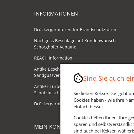
INFORMATIONEN
Drückergarnituren für Brandschutztüren
Nachguss Beschläge auf Kundenwunsch -
Schörghofer Ventano
REACH Information
Antike Beschläge - Herstellung im
Sandgussverfahren
Sind Sie auch e
Antiker Türbeschlag als
Schutzbeschlag/Sicherheitsbeschlag
Sie lieben Kekse? Das geht un
Cookies haben - wie ihre Nam
Drückergarnituren mit Drehknauf
einfach besser.
Cookies helfen Ihnen, Ihre g
sparen und selbstverständlic
MEIN KONTO
sind auch bei Keksen wähleris