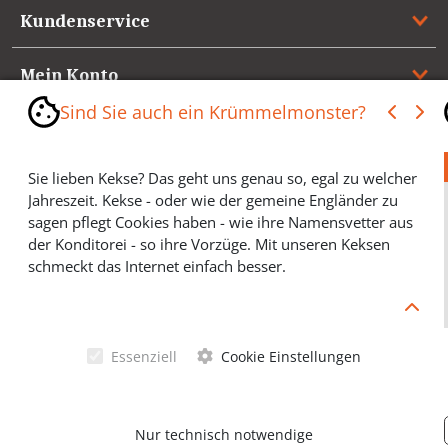
Kundenservice
Mein Konto
Sind Sie auch ein Krümmelmonster?
Referenzen
Sie lieben Kekse? Das geht uns genau so, egal zu welcher
Medienspiegel & Presseinformationen
Jahreszeit. Kekse - oder wie der gemeine Engländer zu
sagen pflegt Cookies haben - wie ihre Namensvetter aus
*** Vertrag widerrufen ***
der Konditorei - so ihre Vorzüge. Mit unseren Keksen
schmeckt das Internet einfach besser.
Cookies helfen Ihnen, Ihre gewünschten Artikel schneller
zu finden und wir können ein paar Krümmel in der
Werbung sparen und selbstverständlich anonyme
Essenziell
Cookie Einstellungen
Statistiken erstellen (#Ehrensache). Deshalb schmecken
Allgemeine Geschäftsbedingungen
Cookies eigentlich allen. Sie sind auch bei Keksen
wählerisch? Dann treffen Sie gern ihre persönliche Wahl.
Datenschutzerklärung
Nur technisch notwendige