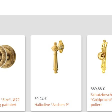
389,88 €
148,32 €
Schutzbeschlag Modell
"Goldpracht", Messing
Zimmertürga
schen P"
poliert
NM