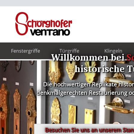
Fenstergriffe
Türgriffe
Klingeln
Willkommen bei
S
historische T
Die hochwertigen Replikate histo
denkmalgerechten Restaurierung ode
Besuchen Sie uns an unserem Stand