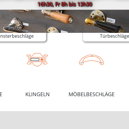
16h30, Fr 8h bis 13h30
Katalog
Katalog
ensterbeschläge
Türbeschläg
E
KLINGELN
MÖBELBESCHLÄGE