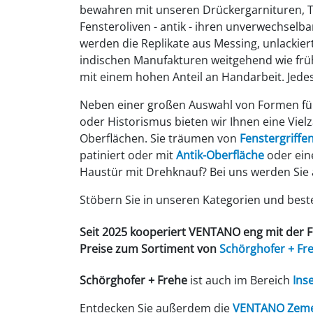
bewahren mit unseren Drückergarnituren, 
Fensteroliven - antik - ihren unverwechselba
werden die Replikate aus Messing, unlackier
indischen Manufakturen weitgehend wie fr
mit einem hohen Anteil an Handarbeit. Jedes
Neben einer großen Auswahl von Formen für
oder Historismus bieten wir Ihnen eine Viel
Oberflächen. Sie träumen von
Fenstergriffen
patiniert oder mit
Antik-Oberfläche
oder eine
Haustür mit Drehknauf? Bei uns werden Sie a
Stöbern Sie in unseren Kategorien und bestel
Seit 2025 kooperiert VENTANO eng mit der 
Preise zum Sortiment von
Schörghofer
+ Fr
Schörghofer + Frehe
ist auch im Bereich
Ins
Entdecken Sie außerdem die
VENTANO Zemen