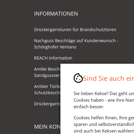
INFORMATIONEN
Drückergarnituren für Brandschutztüren
Nachguss Beschläge auf Kundenwunsch -
Schörghofer Ventano
REACH Information
Antike Beschläge - Herstellung im
Sandgussverfahren
Sind Sie auch e
Antiker Türbeschlag als
Schutzbeschlag/Sicherheitsbeschlag
Sie lieben Kekse? Das geht un
Cookies haben - wie ihre Nam
Drückergarnituren mit Drehknauf
einfach besser.
Cookies helfen Ihnen, Ihre g
sparen und selbstverständlic
MEIN KONTO
sind auch bei Keksen wähleris