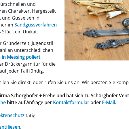
Türschnallen und
ren Charakter. Hergestellt
t und Gusseisen in
üher im
Sandgussverfahren
 Stück ein Unikat.
 Gründerzeit, Jugendstil
zahl an unterschiedlichen
 in Messing poliert
,
r Drückergarnitur für die
uf jeden Fall fündig.
len Sie direkt, oder rufen Sie uns an. Wir beraten Sie komp
Firma
Schörghofer + Frehe
und hat sich zu
Schörghofer Ven
ehe
bitte auf Anfrage per
Kontaktformular
oder
E-Mail
.
ektenschutz
tätig.
tfliesen
.