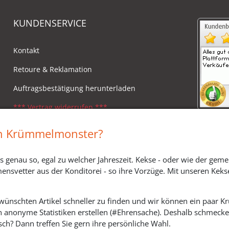
KUNDENSERVICE
Kontakt
Retoure & Reklamation
Auftragsbestätigung herunterladen
*** Vertrag widerrufen ***
Impressum
in Krümmelmonster?
Widerrufsbelehrung
s genau so, egal zu welcher Jahreszeit. Kekse - oder wie der geme
Versandkosten, Lieferzeiten & Zahlungsmodi
ensvetter aus der Konditorei - so ihre Vorzüge. Mit unseren Keks
ewünschten Artikel schneller zu finden und wir können ein paar
h anonyme Statistiken erstellen (#Ehrensache). Deshalb schmecken 
SOZIALE MEDIEN
ch? Dann treffen Sie gern ihre persönliche Wahl.