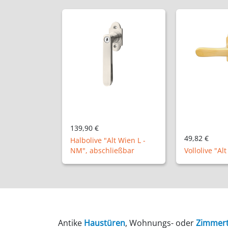
128,22 €
49,82 €
t Wien L -
Halbolive Ber
ießbar
Vollolive "Alt Wien L - P "
abschließba
Antike
Haustüren
, Wohnungs- oder
Zimmer