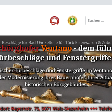
Beschläge für Bad & WC
Einzelteile für Türbeschläge
Eisenwaren & Zube
chörghofer
Ventano
- dem füh
ürbeschläge und Fenstergriffe
rischer Türbeschläge und Fenstergriffe im Ventano
r Modernisierung Ihres Bauernhofes, Ihrer Altbau
historischen Bürogebäudes.
ort: Bayernstr. 75, 5071 Wals-Siezenheim +++ Telefon