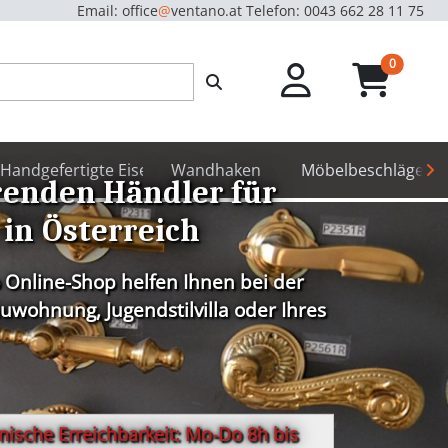
Email: office
@
ventano.at
Telefon: 0043 662 28 11 75
unread m
0
hör
Handgefertigte Eisenbeschläge
Wandhaken
Möbelbeschläge
renden Händler für
 in Österreich
 Online-Shop helfen Ihnen bei der
wohnung, Jugendstilvilla oder Ihres
ische Erreichbarkeit: Mo-Do 8h bis