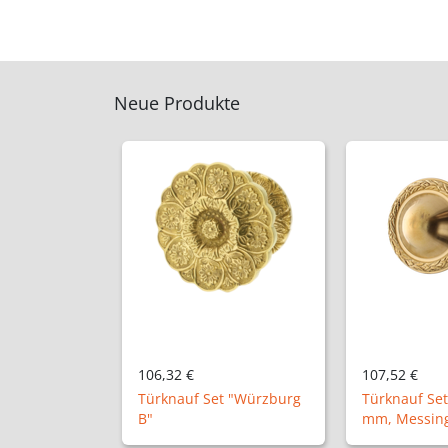
Neue Produkte
107,52 €
50,24 €
t "Würzburg
Türknauf Set "Elze", Ø72
mm, Messing patiniert
Halbolive "A