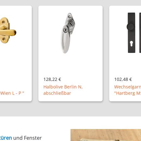
102,48 €
103,80 €
lin N,
Wechselgarnitur
Ladenband m
r
"Hartberg MS"
"XL11-11" 50
türen
und Fenster