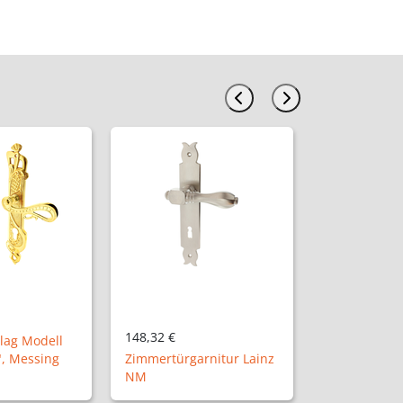
31,98 €
rnitur Lainz
Vollolive "Hannover P"