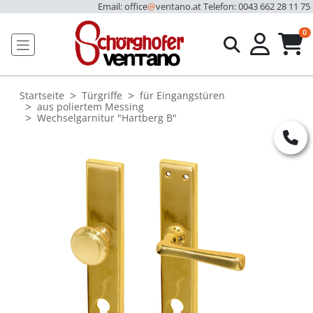
Email: office
@
ventano.at
Telefon: 0043 662 28 11 75
u
0
Startseite
Türgriffe
für Eingangstüren
aus poliertem Messing
Wechselgarnitur "Hartberg B"