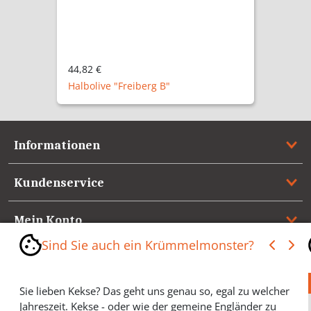
44,82 €
Halbolive "Freiberg B"
Informationen
Kundenservice
Mein Konto
Sind Sie auch ein Krümmelmonster?
Referenzen
Sie lieben Kekse? Das geht uns genau so, egal zu welcher
Medienspiegel & Presseinformationen
Jahreszeit. Kekse - oder wie der gemeine Engländer zu