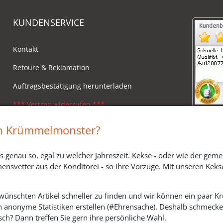
KUNDENSERVICE
Kontakt
Retoure & Reklamation
Auftragsbestätigung herunterladen
*** Vertrag widerrufen ***
Impressum
in Krümmelmonster?
Widerrufsbelehrung
s genau so, egal zu welcher Jahreszeit. Kekse - oder wie der geme
Versandkosten, Lieferzeiten & Zahlungsmodi
ensvetter aus der Konditorei - so ihre Vorzüge. Mit unseren Keks
ewünschten Artikel schneller zu finden und wir können ein paar
h anonyme Statistiken erstellen (#Ehrensache). Deshalb schmecken 
SOZIALE MEDIEN
ch? Dann treffen Sie gern ihre persönliche Wahl.