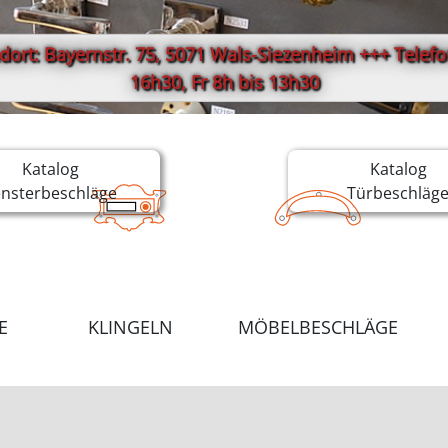
ort: Bayernstr. 75, 5071 Wals-Siezenheim +++ Telefon
16h30, Fr 8h bis 13h30
Katalog
Katalog
ensterbeschläge
Türbeschläg
E
KLINGELN
MÖBELBESCHLÄGE