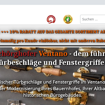
6 +++ 10% RABATT AUF DAS GESAMTE SORTIMENT AB
Beschläge für Bad & WC
Einzelteile für Türbeschläge
Eisenwaren & Zube
nmalig pro Kunde einlösbar, nicht mit anderen Rab
chörghofer
Ventano
- dem füh
ürbeschläge und Fenstergriffe
rischer Türbeschläge und Fenstergriffe im Ventano
r Modernisierung Ihres Bauernhofes, Ihrer Altbau
historischen Bürogebäudes.