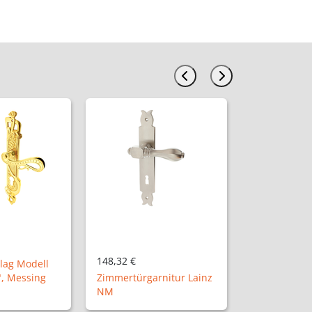
31,98 €
rnitur Lainz
Vollolive "Hannover P"