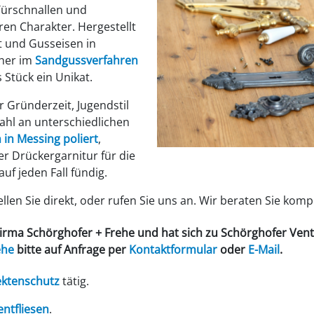
Türschnallen und
ren Charakter. Hergestellt
t und Gusseisen in
üher im
Sandgussverfahren
 Stück ein Unikat.
 Gründerzeit, Jugendstil
zahl an unterschiedlichen
 in Messing poliert
,
r Drückergarnitur für die
uf jeden Fall fündig.
len Sie direkt, oder rufen Sie uns an. Wir beraten Sie komp
Firma
Schörghofer + Frehe
und hat sich zu
Schörghofer Ven
ehe
bitte auf Anfrage per
Kontaktformular
oder
E-Mail
.
ektenschutz
tätig.
tfliesen
.