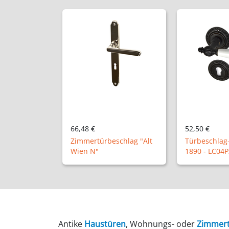
52,50 €
44,82 €
schlag "Alt
Türbeschlag-Set Modell
Antike Türkl
1890 - LC04PZ
"NM9401"
Antike
Haustüren
, Wohnungs- oder
Zimmer