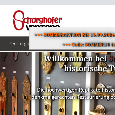
+++ SOMMERAKTION BIS 15.09.202
Fenstergriffe
Türgriffe
Klingeln
+++ Code: SOMMER10 (ei
Willkommen bei
S
historische T
Die hochwertigen Replikate histo
denkmalgerechten Restaurierung ode