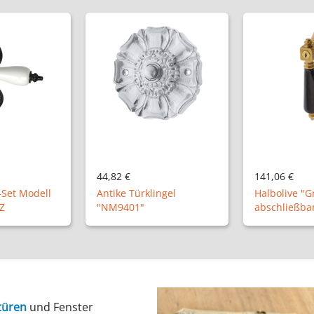
141,06 €
96,00 €
ingel
Halbolive "Grünau P",
Ladenband m
abschließbar
"XL11-31" 50
türen
und Fenster