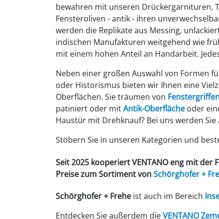
bewahren mit unseren Drückergarnituren, 
Fensteroliven - antik - ihren unverwechselba
werden die Replikate aus Messing, unlackier
indischen Manufakturen weitgehend wie fr
mit einem hohen Anteil an Handarbeit. Jedes
Neben einer großen Auswahl von Formen für
oder Historismus bieten wir Ihnen eine Viel
Oberflächen. Sie träumen von
Fenstergriffen
patiniert oder mit
Antik-Oberfläche
oder eine
Haustür mit Drehknauf? Bei uns werden Sie a
Stöbern Sie in unseren Kategorien und bestel
Seit 2025 kooperiert VENTANO eng mit der 
Preise zum Sortiment von
Schörghofer
+ Fr
Schörghofer + Frehe
ist auch im Bereich
Ins
Entdecken Sie außerdem die
VENTANO Zemen