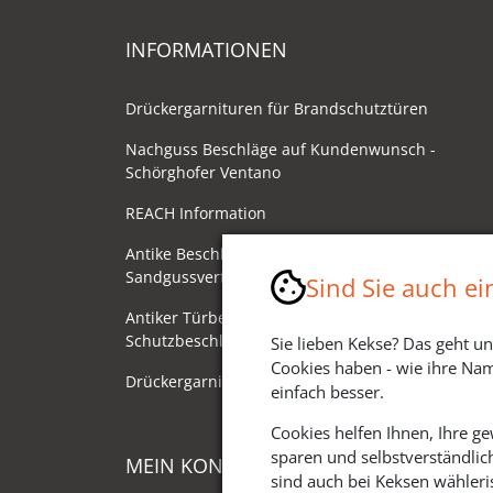
INFORMATIONEN
Drückergarnituren für Brandschutztüren
Nachguss Beschläge auf Kundenwunsch -
Schörghofer Ventano
REACH Information
Antike Beschläge - Herstellung im
Sandgussverfahren
Sind Sie auch e
Antiker Türbeschlag als
Schutzbeschlag/Sicherheitsbeschlag
Sie lieben Kekse? Das geht un
Cookies haben - wie ihre Nam
Drückergarnituren mit Drehknauf
einfach besser.
Cookies helfen Ihnen, Ihre g
sparen und selbstverständlic
MEIN KONTO
sind auch bei Keksen wähleris