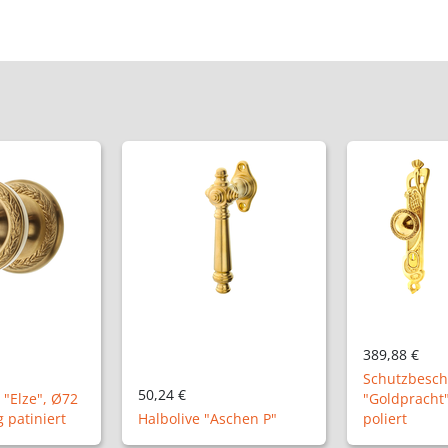
389,88 €
148,32 €
Schutzbeschlag Modell
"Goldpracht", Messing
Zimmertürga
schen P"
poliert
NM