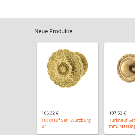
Neue Produkte
107,52 €
50,24 €
t "Würzburg
Türknauf Set "Elze", Ø72
mm, Messing patiniert
Halbolive "A