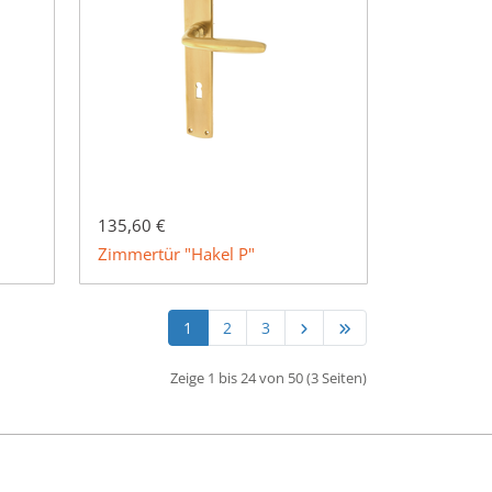
135,60 €
Zimmertür "Hakel P"
1
2
3
Zeige 1 bis 24 von 50 (3 Seiten)