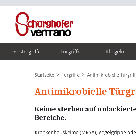
Fenstergriffe
Türgriffe
Klingeln
Startseite
Türgriffe
Antimikrobielle Türgrif
Antimikrobielle Türgr
Keime sterben auf unlackierten
Bereiche.
Krankenhauskeime (MRSA), Vogelgrippe oder 