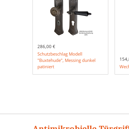
286,00 €
Schutzbeschlag Modell
154,
"Buxtehude", Messing dunkel
patiniert
Wech
Antimikrobielle Türgrif