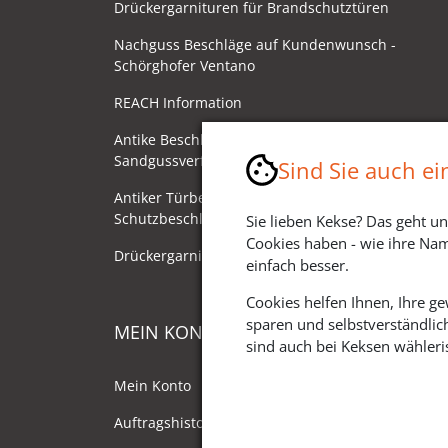
Drückergarnituren für Brandschutztüren
Nachguss Beschläge auf Kundenwunsch -
Schörghofer Ventano
REACH Information
Antike Beschläge - Herstellung im
Sandgussverfahren
Sind Sie auch e
Antiker Türbeschlag als
Schutzbeschlag/Sicherheitsbeschlag
Sie lieben Kekse? Das geht un
Cookies haben - wie ihre Nam
Drückergarnituren mit Drehknauf
einfach besser.
Cookies helfen Ihnen, Ihre g
sparen und selbstverständlic
MEIN KONTO
sind auch bei Keksen wähleris
Mein Konto
Auftragshistorie