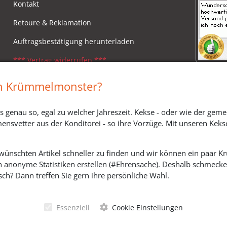
Kontakt
Retoure & Reklamation
Auftragsbestätigung herunterladen
*** Vertrag widerrufen ***
Impressum
in Krümmelmonster?
Widerrufsbelehrung
s genau so, egal zu welcher Jahreszeit. Kekse - oder wie der geme
Versandkosten, Lieferzeiten & Zahlungsmodi
ensvetter aus der Konditorei - so ihre Vorzüge. Mit unseren Keks
ewünschten Artikel schneller zu finden und wir können ein paar
h anonyme Statistiken erstellen (#Ehrensache). Deshalb schmecken 
SOZIALE MEDIEN
ch? Dann treffen Sie gern ihre persönliche Wahl.
Essenziell
Cookie Einstellungen