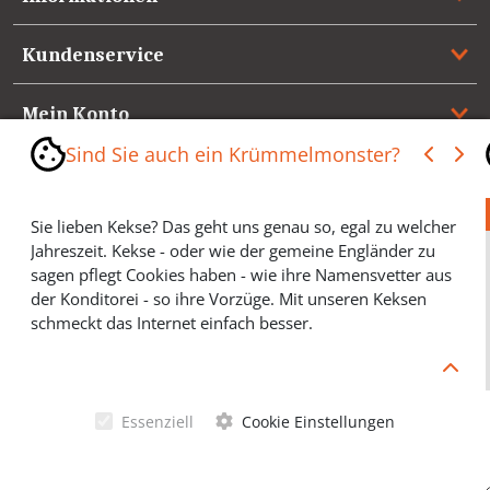
Kundenservice
Mein Konto
Sind Sie auch ein Krümmelmonster?
Referenzen
Sie lieben Kekse? Das geht uns genau so, egal zu welcher
Medienspiegel & Presseinformationen
Jahreszeit. Kekse - oder wie der gemeine Engländer zu
sagen pflegt Cookies haben - wie ihre Namensvetter aus
*** Vertrag widerrufen ***
der Konditorei - so ihre Vorzüge. Mit unseren Keksen
schmeckt das Internet einfach besser.
Cookies helfen Ihnen, Ihre gewünschten Artikel schneller
zu finden und wir können ein paar Krümmel in der
Werbung sparen und selbstverständlich anonyme
Essenziell
Cookie Einstellungen
Statistiken erstellen (#Ehrensache). Deshalb schmecken
Allgemeine Geschäftsbedingungen
Cookies eigentlich allen. Sie sind auch bei Keksen
wählerisch? Dann treffen Sie gern ihre persönliche Wahl.
Datenschutzerklärung