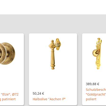
389,88 €
148,32 €
Schutzbeschlag Modell
"Goldpracht", Messing
Zimmertürga
schen P"
poliert
NM