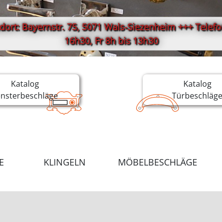
ort: Bayernstr. 75, 5071 Wals-Siezenheim +++ Telefon
16h30, Fr 8h bis 13h30
Katalog
Katalog
ensterbeschläge
Türbeschläg
E
KLINGELN
MÖBELBESCHLÄGE