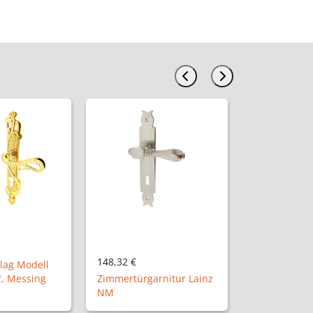
31,98 €
rnitur Lainz
Vollolive "Hannover P"