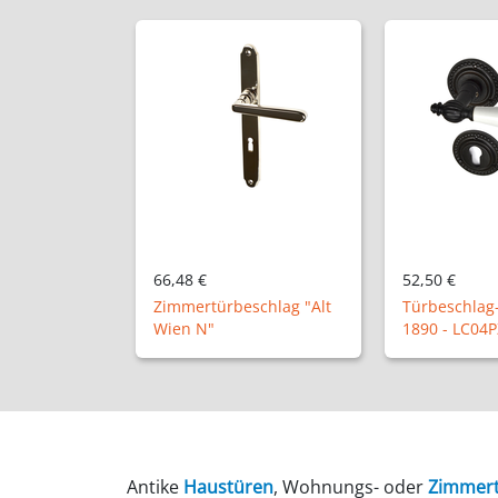
52,50 €
44,82 €
schlag "Alt
Türbeschlag-Set Modell
Antike Türkl
1890 - LC04PZ
"NM9401"
Antike
Haustüren
, Wohnungs- oder
Zimmer