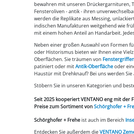
bewahren mit unseren Drückergarnituren, 
Fensteroliven - antik - ihren unverwechselba
werden die Replikate aus Messing, unlackier
indischen Manufakturen weitgehend wie fr
mit einem hohen Anteil an Handarbeit. Jedes
Neben einer großen Auswahl von Formen für
oder Historismus bieten wir Ihnen eine Viel
Oberflächen. Sie träumen von
Fenstergriffen
patiniert oder mit
Antik-Oberfläche
oder eine
Haustür mit Drehknauf? Bei uns werden Sie a
Stöbern Sie in unseren Kategorien und bestel
Seit 2025 kooperiert VENTANO eng mit der 
Preise zum Sortiment von
Schörghofer
+ Fr
Schörghofer + Frehe
ist auch im Bereich
Ins
Entdecken Sie außerdem die
VENTANO Zemen