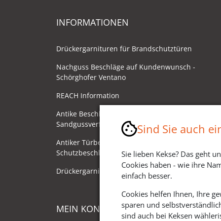
INFORMATIONEN
Drückergarnituren für Brandschutztüren
Nachguss Beschläge auf Kundenwunsch -
Schörghofer Ventano
REACH Information
Antike Beschläge - Herstellung im
Sandgussverfahren
Sind Sie auch e
Antiker Türbeschlag als
Schutzbeschlag/Sicherheitsbeschlag
Sie lieben Kekse? Das geht un
Cookies haben - wie ihre Nam
Drückergarnituren mit Drehknauf
einfach besser.
Cookies helfen Ihnen, Ihre g
sparen und selbstverständlic
MEIN KONTO
sind auch bei Keksen wähleris