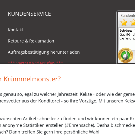
KUNDENSERVICE
Kontakt
Retoure & Reklamation
Auftragsbestätigung herunterladen
*** Vertrag widerrufen ***
Impressum
in Krümmelmonster?
Widerrufsbelehrung
s genau so, egal zu welcher Jahreszeit. Kekse - oder wie der geme
Versandkosten, Lieferzeiten & Zahlungsmodi
ensvetter aus der Konditorei - so ihre Vorzüge. Mit unseren Keks
ewünschten Artikel schneller zu finden und wir können ein paar
h anonyme Statistiken erstellen (#Ehrensache). Deshalb schmecken 
SOZIALE MEDIEN
ch? Dann treffen Sie gern ihre persönliche Wahl.