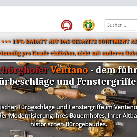
6 +++ 10% RABATT AUF DAS GESAMTE SORTIMENT AB
Beschläge für Bad & WC
Einzelteile für Türbeschläge
Eisenwaren & Zube
nmalig pro Kunde einlösbar, nicht mit anderen Rab
chörghofer
Ventano
- dem füh
ürbeschläge und Fenstergriffe
rischer Türbeschläge und Fenstergriffe im Ventano
r Modernisierung Ihres Bauernhofes, Ihrer Altbau
historischen Bürogebäudes.