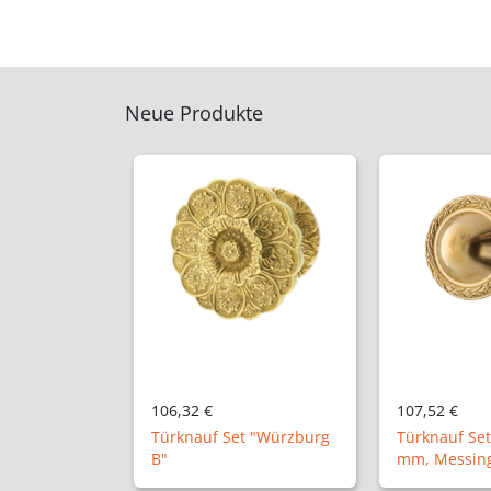
Neue Produkte
107,52 €
50,24 €
t "Würzburg
Türknauf Set "Elze", Ø72
mm, Messing patiniert
Halbolive "A