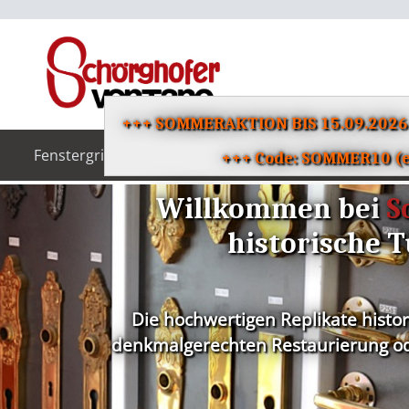
+++ SOMMERAKTION BIS 15.09.202
Fenstergriffe
Türgriffe
Klingeln
+++ Code: SOMMER10 (ei
Willkommen bei
S
historische T
Die hochwertigen Replikate histo
denkmalgerechten Restaurierung ode