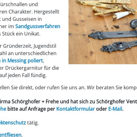
Türschnallen und
ren Charakter. Hergestellt
t und Gusseisen in
üher im
Sandgussverfahren
 Stück ein Unikat.
 Gründerzeit, Jugendstil
zahl an unterschiedlichen
 in Messing poliert
,
r Drückergarnitur für die
uf jeden Fall fündig.
len Sie direkt, oder rufen Sie uns an. Wir beraten Sie komp
Firma
Schörghofer + Frehe
und hat sich zu
Schörghofer Ven
ehe
bitte auf Anfrage per
Kontaktformular
oder
E-Mail
.
ektenschutz
tätig.
tfliesen
.