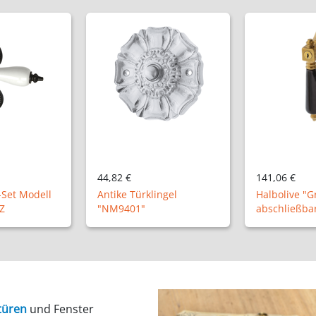
141,06 €
96,00 €
ingel
Halbolive "Grünau P",
Ladenband m
abschließbar
"XL11-31" 50
türen
und Fenster