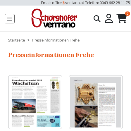
Email: office
@
ventano.at
Telefon: 0043 662 28 11 75
u
0
Startseite
Presseinformationen Frehe
Presseinformationen Frehe
Ventano Frehe in
Ventano bei
der
Häuser
Oberösterreichische
modernisieren
Wirtschaft
(03.03.2022)
(29.04.2022)