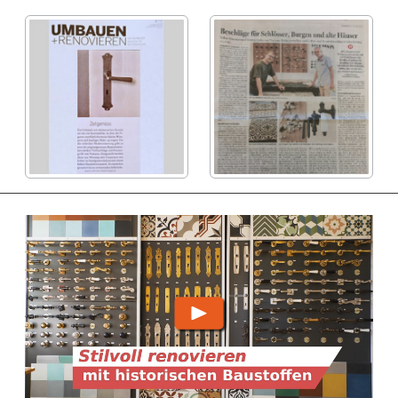
Umbauen+Renovieren
Oberösterreichische
Das Schweizer
Nachrichten
Magazin für
(29.7.2021)
Modernisierung
(6/21)