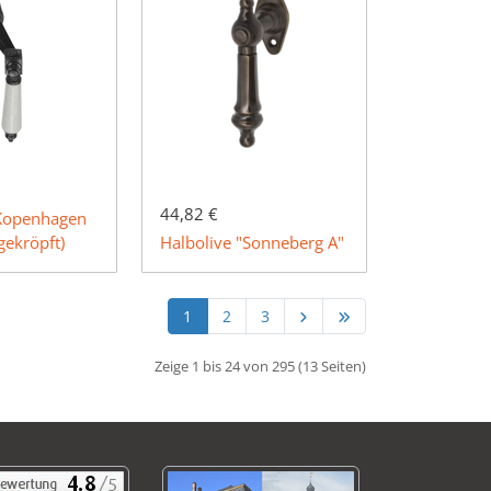
44,82 €
"Kopenhagen
gekröpft)
Halbolive "Sonneberg A"
1
2
3
Zeige 1 bis 24 von 295 (13 Seiten)