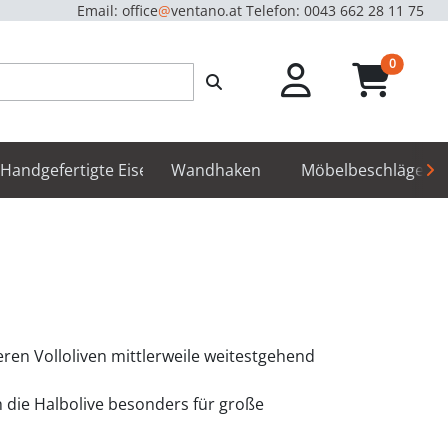
Email: office
@
ventano.at
Telefon: 0043 662 28 11 75
unread m
0
hör
Handgefertigte Eisenbeschläge
Wandhaken
Möbelbeschläge
ren Volloliven mittlerweile weitestgehend
ich die Halbolive besonders für große