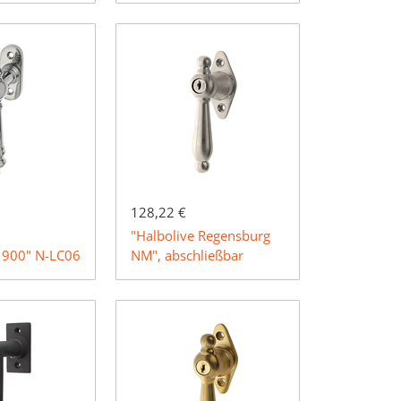
128,22 €
"Halbolive Regensburg
"1900" N-LC06
NM", abschließbar