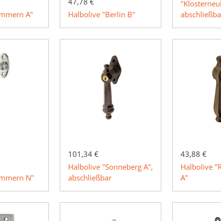
47,78 €
"Klosterneu
immern A"
Halbolive "Berlin B"
abschließba
101,34 €
43,88 €
Halbolive "Sonneberg A",
Halbolive "
Timmern N"
abschließbar
A"