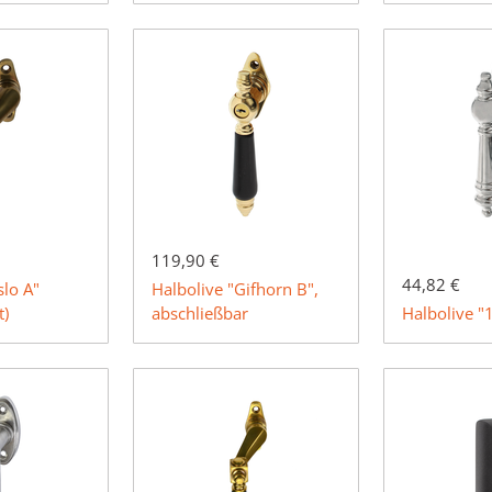
119,90 €
44,82 €
slo A"
Halbolive "Gifhorn B",
t)
abschließbar
Halbolive 