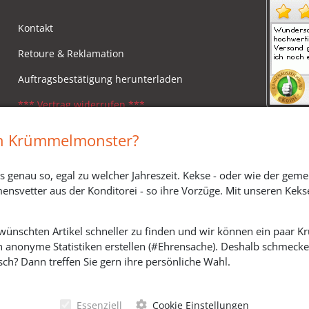
Kontakt
Retoure & Reklamation
Auftragsbestätigung herunterladen
*** Vertrag widerrufen ***
Impressum
in Krümmelmonster?
Widerrufsbelehrung
s genau so, egal zu welcher Jahreszeit. Kekse - oder wie der geme
Versandkosten, Lieferzeiten & Zahlungsmodi
ensvetter aus der Konditorei - so ihre Vorzüge. Mit unseren Keks
ewünschten Artikel schneller zu finden und wir können ein paar
h anonyme Statistiken erstellen (#Ehrensache). Deshalb schmecken 
SOZIALE MEDIEN
ch? Dann treffen Sie gern ihre persönliche Wahl.
Essenziell
Cookie Einstellungen