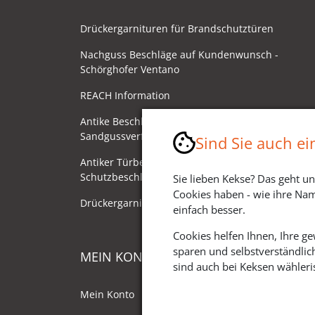
Drückergarnituren für Brandschutztüren
Nachguss Beschläge auf Kundenwunsch -
Schörghofer Ventano
REACH Information
Antike Beschläge - Herstellung im
Sandgussverfahren
Sind Sie auch e
Antiker Türbeschlag als
Schutzbeschlag/Sicherheitsbeschlag
Sie lieben Kekse? Das geht un
Cookies haben - wie ihre Nam
Drückergarnituren mit Drehknauf
einfach besser.
Cookies helfen Ihnen, Ihre g
sparen und selbstverständlic
MEIN KONTO
sind auch bei Keksen wähleris
Mein Konto