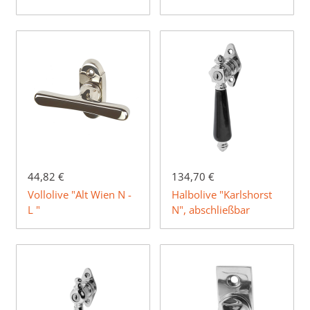
44,82 €
134,70 €
Vollolive "Alt Wien N -
Halbolive "Karlshorst
L "
N", abschließbar