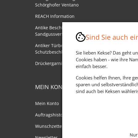
Schörghofer Ventano
REACH Information
Antike Beschläge - Herstellung im
Sandgussverfahren
Sind Sie auch e
Antiker Türbeschlag als
Schutzbeschlag/Sicherheitsbeschlag
Sie lieben Kekse? Das geht un
Cookies haben - wie ihre Nam
Drückergarnituren mit Drehknauf
einfach besser.
Cookies helfen Ihnen, Ihre g
sparen und selbstverständlic
MEIN KONTO
sind auch bei Keksen wähleris
Mein Konto
Auftragshistorie
Wunschzettel
Nur
Newsletter