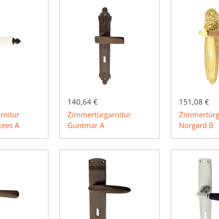
140,64 €
151,08 €
rnitur
Zimmertürgarnitur
Zimmertürg
kees A
Guntmar A
Norgard B