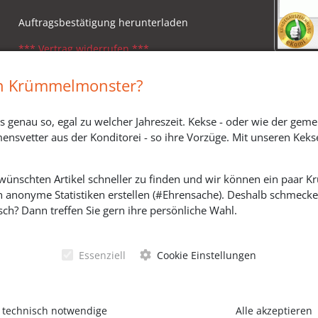
Auftragsbestätigung herunterladen
*** Vertrag widerrufen ***
Impressum
in Krümmelmonster?
Widerrufsbelehrung
s genau so, egal zu welcher Jahreszeit. Kekse - oder wie der geme
Versandkosten, Lieferzeiten & Zahlungsmodi
ensvetter aus der Konditorei - so ihre Vorzüge. Mit unseren Keks
ewünschten Artikel schneller zu finden und wir können ein paar
h anonyme Statistiken erstellen (#Ehrensache). Deshalb schmecken 
SOZIALE MEDIEN
ch? Dann treffen Sie gern ihre persönliche Wahl.
Essenziell
Cookie Einstellungen
 technisch notwendige
Alle akzeptieren