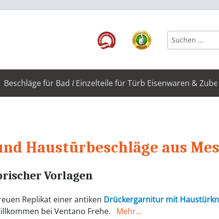
Beschläge für Bad & WC
Einzelteile für Türbeschläge
Eisenwaren & Zube
 und Haustürbeschläge aus Me
orischer Vorlagen
reuen Replikat einer antiken
Drückergarnitur mit Haustürkn
illkommen bei Ventano Frehe.
Mehr...