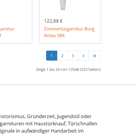
122,88 €
arnitur
Zimmertürgarnitur Burg
M
Antau NM
1
2
3
Zeige 1 bis 24 von 12548 (523 Seiten)
istorismus, Gründerzeit, Jugendstil oder
rgarnituren mit Haustürknauf, Türschnallen
riginale in aufwändiger Handarbeit im