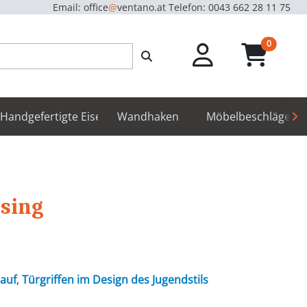
Email: office
@
ventano.at
Telefon: 0043 662 28 11 75
unread m
0
hör
Handgefertigte Eisenbeschläge
Wandhaken
Möbelbeschläge
ssing
auf
,
Türgriffen im Design des Jugendstils