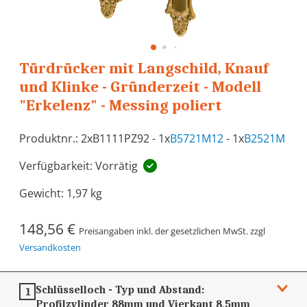
Türdrücker mit Langschild, Knauf
und Klinke - Gründerzeit - Modell
"Erkelenz" - Messing poliert
Produktnr.: 2xB1111PZ92 - 1x
B5721M12
- 1x
B2521M
Verfügbarkeit: Vorrätig
Gewicht:
1,97 kg
148,56 €
Preisangaben inkl. der gesetzlichen MwSt. zzgl
Versandkosten
Schlüsselloch - Typ und Abstand:
1
Profilzylinder 88mm und Vierkant 8,5mm