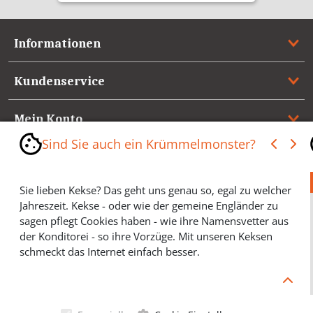
Informationen
Kundenservice
Mein Konto
Sind Sie auch ein Krümmelmonster?
Referenzen
Sie lieben Kekse? Das geht uns genau so, egal zu welcher
Medienspiegel & Presseinformationen
Jahreszeit. Kekse - oder wie der gemeine Engländer zu
sagen pflegt Cookies haben - wie ihre Namensvetter aus
*** Vertrag widerrufen ***
der Konditorei - so ihre Vorzüge. Mit unseren Keksen
schmeckt das Internet einfach besser.
Cookies helfen Ihnen, Ihre gewünschten Artikel schneller
zu finden und wir können ein paar Krümmel in der
Werbung sparen und selbstverständlich anonyme