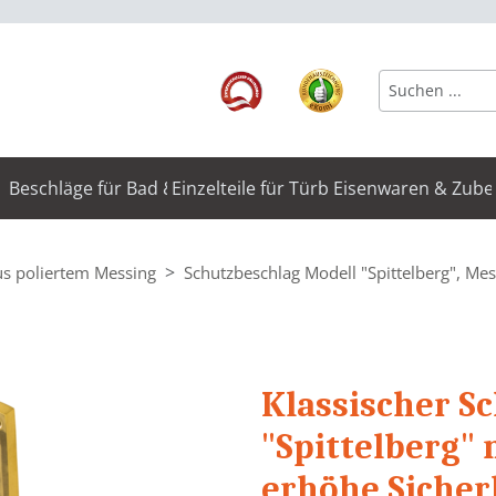
Beschläge für Bad & WC
Einzelteile für Türbeschläge
Eisenwaren & Zube
us poliertem Messing
Schutzbeschlag Modell "Spittelberg", Mes
Klassischer S
"Spittelberg" 
erhöhe Sicherh