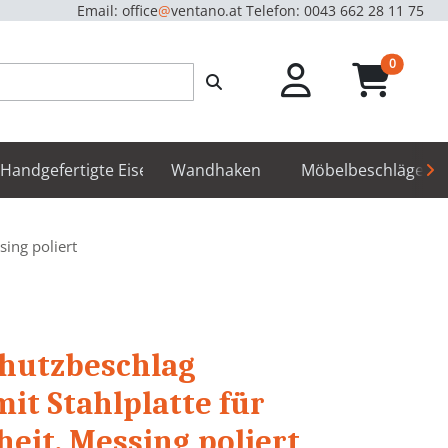
Email: office
@
ventano.at
Telefon: 0043 662 28 11 75
unread m
0
hör
Handgefertigte Eisenbeschläge
Wandhaken
Möbelbeschläge
sing poliert
chutzbeschlag
mit Stahlplatte für
eit, Messing poliert