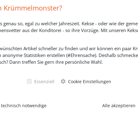
Impressum
in Krümmelmonster?
Widerrufsbelehrung
s genau so, egal zu welcher Jahreszeit. Kekse - oder wie der geme
Versandkosten, Lieferzeiten & Zahlungsmodi
ensvetter aus der Konditorei - so ihre Vorzüge. Mit unseren Keks
ewünschten Artikel schneller zu finden und wir können ein paar
h anonyme Statistiken erstellen (#Ehrensache). Deshalb schmecken 
SOZIALE MEDIEN
ch? Dann treffen Sie gern ihre persönliche Wahl.
Essenziell
Cookie Einstellungen
 technisch notwendige
Alle akzeptieren
© Schörgh
nschutzerklärung