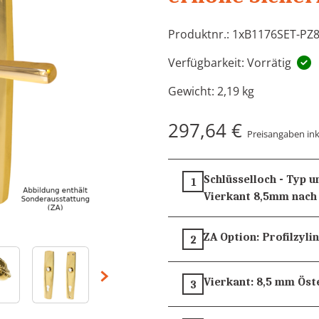
Produktnr.: 1xB1176SET-PZ8
Verfügbarkeit: Vorrätig
Gewicht:
2,19 kg
297,64 €
Preisangaben ink
Schlüsselloch - Typ 
1
Vierkant 8,5mm nac
ZA Option:
Profilzyli
2
Vierkant:
8,5 mm
Öst
3