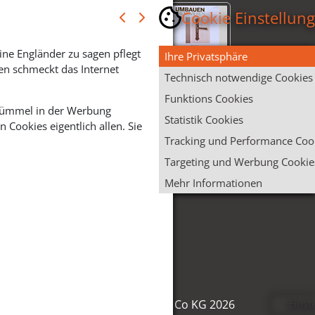
Cookie Einstellun
ine Engländer zu sagen pflegt
Ihre Privatsphäre
en schmeckt das Internet
Technisch notwendige Cookies
Funktions Cookies
 Krümmel in der Werbung
Statistik Cookies
Cookies eigentlich allen. Sie
Tracking und Performance Coo
Targeting und Werbung Cookie
Mehr Informationen
Einst
ofer Ventano Beschläge GmbH & Co KG 2026