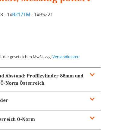
8 - 1x
B2171M
- 1xB5221
l. der gesetzlichen MwSt. zzgl
Versandkosten
und Abstand:
Profilzylinder 88mm und
h Ö-Norm
Österreich
nder
erreich Ö-Norm