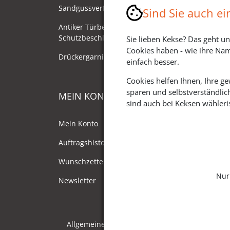
Sandgussverfahren
Sind Sie auch e
Antiker Türbeschlag als
Schutzbeschlag/Sicherheitsbeschlag
Sie lieben Kekse? Das geht un
Cookies haben - wie ihre Nam
Drückergarnituren mit Drehknauf
einfach besser.
Cookies helfen Ihnen, Ihre g
sparen und selbstverständlic
MEIN KONTO
sind auch bei Keksen wähleris
Mein Konto
Auftragshistorie
Wunschzettel
Nur
Newsletter
Allgemeine Geschäftsbedingungen
Date