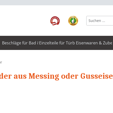
Beschläge für Bad & WC
Einzelteile für Türbeschläge
Eisenwaren & Zube
er
der aus Messing oder Gusseise