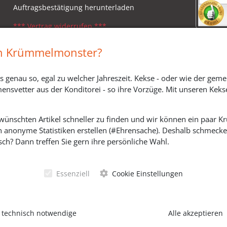
Auftragsbestätigung herunterladen
*** Vertrag widerrufen ***
Impressum
in Krümmelmonster?
Widerrufsbelehrung
s genau so, egal zu welcher Jahreszeit. Kekse - oder wie der geme
Versandkosten, Lieferzeiten & Zahlungsmodi
ensvetter aus der Konditorei - so ihre Vorzüge. Mit unseren Keks
ewünschten Artikel schneller zu finden und wir können ein paar
h anonyme Statistiken erstellen (#Ehrensache). Deshalb schmecken 
SOZIALE MEDIEN
ch? Dann treffen Sie gern ihre persönliche Wahl.
Essenziell
Cookie Einstellungen
 technisch notwendige
Alle akzeptieren