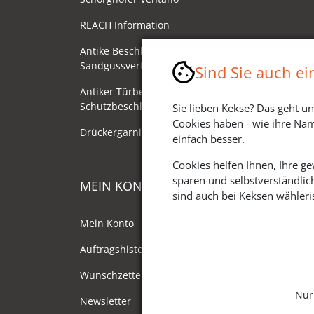
REACH Information
Antike Beschläge - Herstellung im
Sandgussverfahren
Sind Sie auch e
Antiker Türbeschlag als
Schutzbeschlag/Sicherheitsbeschlag
Sie lieben Kekse? Das geht un
Cookies haben - wie ihre Nam
Drückergarnituren mit Drehknauf
einfach besser.
Cookies helfen Ihnen, Ihre g
sparen und selbstverständlic
MEIN KONTO
sind auch bei Keksen wähleris
Mein Konto
Auftragshistorie
Wunschzettel
Nur
Newsletter