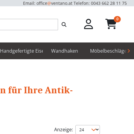
Email: office
@
ventano.at
Telefon: 0043 662 28 11 75
unread m
0
hör
Handgefertigte Eisenbeschläge
Wandhaken
Möbelbeschläge
n für Ihre Antik-
Anzeige: