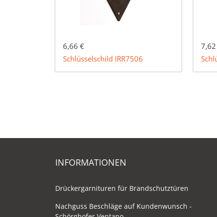
6,66 €
7,62
Schlüsselschild IRR7506
Schl
INFORMATIONEN
Drückergarnituren für Brandschutztüren
Nachguss Beschläge auf Kundenwunsch -
Schörghofer Ventano