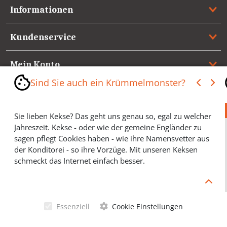
Informationen
Kundenservice
Mein Konto
Sind Sie auch ein Krümmelmonster?
Referenzen
Sie lieben Kekse? Das geht uns genau so, egal zu welcher
Medienspiegel & Presseinformationen
Jahreszeit. Kekse - oder wie der gemeine Engländer zu
sagen pflegt Cookies haben - wie ihre Namensvetter aus
*** Vertrag widerrufen ***
der Konditorei - so ihre Vorzüge. Mit unseren Keksen
schmeckt das Internet einfach besser.
Cookies helfen Ihnen, Ihre gewünschten Artikel schneller
zu finden und wir können ein paar Krümmel in der
Werbung sparen und selbstverständlich anonyme
Essenziell
Cookie Einstellungen
Statistiken erstellen (#Ehrensache). Deshalb schmecken
Allgemeine Geschäftsbedingungen
Cookies eigentlich allen. Sie sind auch bei Keksen