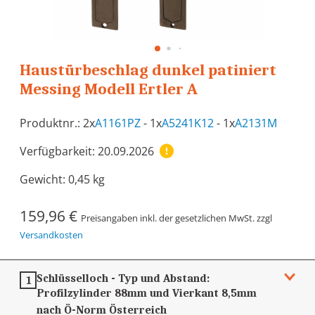
Haustürbeschlag dunkel patiniert
Messing Modell Ertler A
Produktnr.: 2x
A1161PZ
- 1x
A5241K12
- 1x
A2131M
Verfügbarkeit: 20.09.2026
Gewicht:
0,45 kg
159,96 €
Preisangaben inkl. der gesetzlichen MwSt. zzgl
Versandkosten
Schlüsselloch - Typ und Abstand:
1
Profilzylinder 88mm und Vierkant 8,5mm
nach Ö-Norm
Österreich