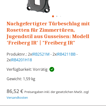
Nachgefertigter Türbeschlag mit
Rosetten für Zimmertüren,
Jugendstil aus Gusseisen: Modell
'Freiberg IR' | "Freiberg IR"
Produktnr.: 2x
IRB2521M
- 2x
IRB4211BB
-
2x
IRB4201H18
Verfügbarkeit: Vorrätig
Gewicht:
1,59 kg
86,52 €
Preisangaben inkl. der gesetzlichen MwSt. zzgl
Versandkosten