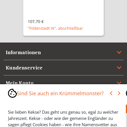
107,70 €
"Filderstadt N", abschließbar
Informationen
Kundenservice
Mein Konto
Sind Sie auch ein Krümmelmonster?
Referenzen
Sie lieben Kekse? Das geht uns genau so, egal zu welcher
Medienspiegel & Presseinformationen
Jahreszeit. Kekse - oder wie der gemeine Engländer zu
sagen pflegt Cookies haben - wie ihre Namensvetter aus