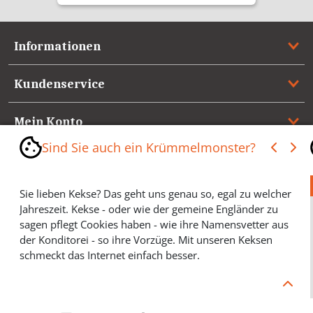
Informationen
Kundenservice
Mein Konto
Sind Sie auch ein Krümmelmonster?
Referenzen
Sie lieben Kekse? Das geht uns genau so, egal zu welcher
Medienspiegel & Presseinformationen
Jahreszeit. Kekse - oder wie der gemeine Engländer zu
sagen pflegt Cookies haben - wie ihre Namensvetter aus
*** Vertrag widerrufen ***
der Konditorei - so ihre Vorzüge. Mit unseren Keksen
schmeckt das Internet einfach besser.
Cookies helfen Ihnen, Ihre gewünschten Artikel schneller
zu finden und wir können ein paar Krümmel in der
Werbung sparen und selbstverständlich anonyme