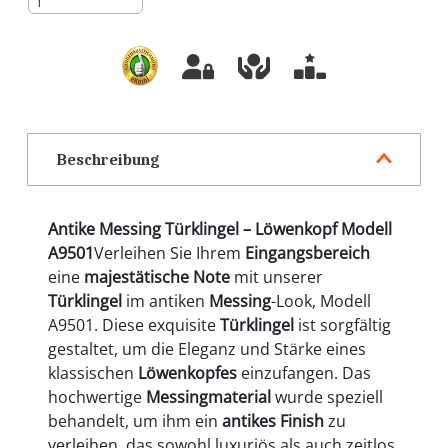
Beschreibung
Antike Messing Türklingel – Löwenkopf Modell
A9501
Verleihen Sie Ihrem
Eingangsbereich
eine
majestätische Note
mit unserer
Türklingel
im antiken
Messing
-Look, Modell
A9501. Diese exquisite
Türklingel
ist sorgfältig
gestaltet, um die Eleganz und Stärke eines
klassischen
Löwenkopfes
einzufangen. Das
hochwertige
Messingmaterial
wurde speziell
behandelt, um ihm ein
antikes Finish
zu
verleihen, das sowohl luxuriös als auch zeitlos